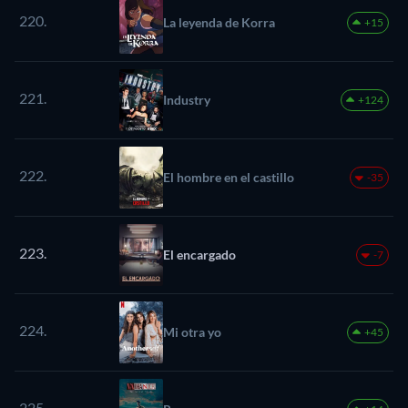
220.
La leyenda de Korra
+15
221.
Industry
+124
222.
El hombre en el castillo
-35
223.
El encargado
-7
224.
Mi otra yo
+45
225.