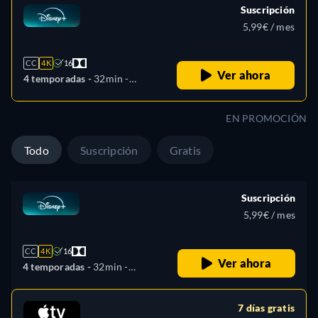
Suscripción
5,99€ / mes
CC
4K
16
Ver ahora
4 temporadas -
32min
-
Español (América Latina)
EN PROMOCIÓN
Todo
Suscripción
Gratis
Suscripción
5,99€ / mes
CC
4K
16
Ver ahora
4 temporadas -
32min
-
Español (América Latina)
7 días gratis