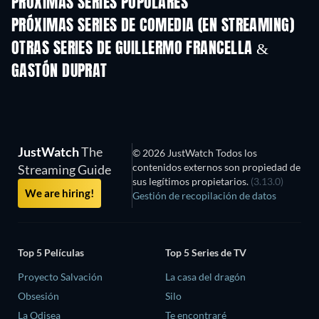
PRÓXIMAS SERIES POPULARES
TV
TV
PRÓXIMAS SERIES DE COMEDIA (EN STREAMING)
Temporada 6
Temporada 2
Tempora
OTRAS SERIES DE GUILLERMO FRANCELLA &
GASTÓN DUPRAT
TV
JustWatch
The
© 2026 JustWatch Todos los
contenidos externos son propiedad de
Streaming Guide
sus legítimos propietarios.
(3.13.0)
We are hiring!
Gestión de recopilación de datos
Top 5 Películas
Top 5 Series de TV
Proyecto Salvación
La casa del dragón
Obsesión
Silo
La Odisea
Te encontraré