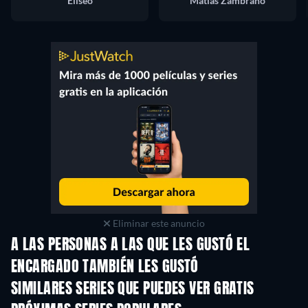
Eliseo
Matías Zambrano
Eliminar este anuncio
A LAS PERSONAS A LAS QUE LES GUSTÓ EL
ENCARGADO TAMBIÉN LES GUSTÓ
TV
TV
SIMILARES SERIES QUE PUEDES VER GRATIS
TV
TV