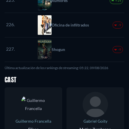
Rumores
+14
226.
Oficina de infiltrados
-9
227.
Shogun
-9
Última actualización de los rankings de streaming: 05:22, 09/08/2026
CAST
Guillermo Francella
Gabriel Goity