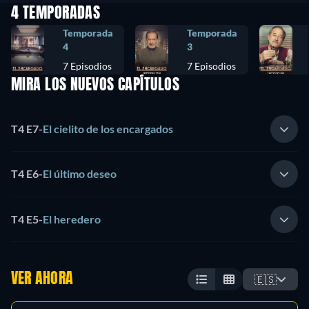
4 TEMPORADAS
Temporada
Temporada
4
3
7 Episodios
7 Episodios
MIRA LOS NUEVOS CAPÍTULOS
T4 E7
-
El cielito de los encargados
T4 E6
-
El último deseo
T4 E5
-
El heredero
VER AHORA
🇪🇸