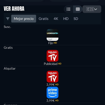
VER AHORA
🇪🇸
Mejor precio
Gratis
4K
HD
SD
Susc.
Fijo
HD
Gratis
Publicidad
HD
Alquilar
3,99€
HD
3,99€
HD