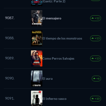
(Gantz: Parte 2)
9087.
El mensajero
+12
9088.
El tiempo de los monstruos
+13
9089.
Como Perros Salvajes
+13
9090.
El aura
+6
9091.
El infierno vasco
+10