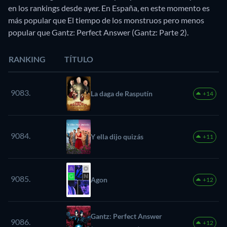
en los rankings desde ayer. En España, en este momento es
más popular que El tiempo de los monstruos pero menos
popular que Gantz: Perfect Answer (Gantz: Parte 2).
RANKING
TÍTULO
9083.
La daga de Rasputín
+14
9084.
Y ella dijo quizás
+11
9085.
Agon
+12
Gantz: Perfect Answer
9086.
+12