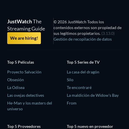
JustWatch
The
© 2026 JustWatch Todos los
contenidos externos son propiedad de
Streaming Guide
sus legítimos propietarios.
(3.13.0)
We are hiring!
Gestión de recopilación de datos
Top 5 Películas
Top 5 Series de TV
Proyecto Salvación
La casa del dragón
Obsesión
Silo
La Odisea
Te encontraré
Las ovejas detectives
La maldición de Widow's Bay
He-Man y los masters del
From
universo
Top 5 Proveedores
Top 5 nuevo en proveedor