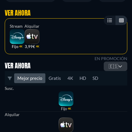
VER AHORA
Stream
Alquilar
Fijo
3,99€
4K
4K
EN PROMOCIÓN
VER AHORA
🇪🇸
Mejor precio
Gratis
4K
HD
SD
Susc.
Fijo
4K
Alquilar