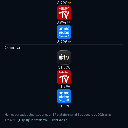
3,99€
4K
3,99€
HD
3,99€
4K
Comprar
11,99€
11,99€
11,99€
Hemos buscado actualizaciones en
87
plataformas el
8 de agosto de 2026
a las
12:32:11
.
¿Hay algún problema? ¡Cuéntanoslo!