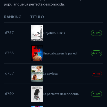
popular que La perfecta desconocida.
RANKING
TÍTULO
6757.
Objetivo: París
+26
6758.
Una cabeza en la pared
+10
6759.
La gaviota
-86
6760.
La perfecta desconocida
+25