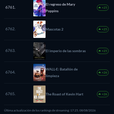
El regreso de Mary
6761.
+25
Poppins
6762.
Mascotas 2
+25
6763.
El imperio de las sombras
+25
WALL·E: Batallón de
6764.
+26
limpieza
6765.
The Roast of Kevin Hart
+26
Última actualización de los rankings de streaming: 17:25, 08/08/2026