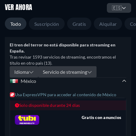
VER AHORA
🇪🇸
Todo
Suscripción
Gratis
Alquilar
Co
El tren del terror no está disponible para streaming en
España.
Tras revisar 1593 servicios de streaming, encontramos el
título en otro país (13).
Idioma
Servicio de streaming
México
Usa ExpressVPN para acceder al contenido de México
Solo disponible durante 24 días
Gratis con anuncios
retail price