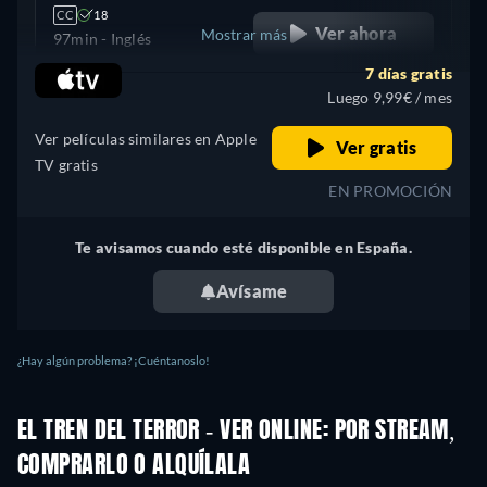
CC
18
Ver ahora
Mostrar más
97min
- Inglés
7 días gratis
+ 9
Estados Unidos
Luego 9,99€ / mes
Ver películas similares en Apple
Ver gratis
TV gratis
EN PROMOCIÓN
Te avisamos cuando esté disponible en España.
Avísame
¿Hay algún problema? ¡Cuéntanoslo!
EL TREN DEL TERROR - VER ONLINE: POR STREAM,
COMPRARLO O ALQUÍLALA