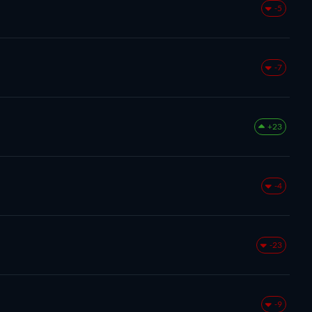
-5
-7
+23
-4
-23
-9