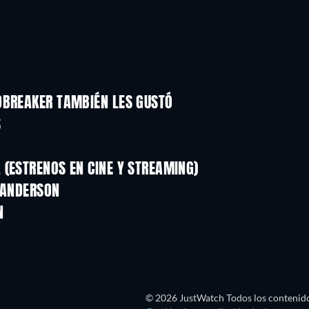
DBREAKER TAMBIÉN LES GUSTÓ
S
(ESTRENOS EN CINE Y STREAMING)
D ANDERSON
N
TV
TV
© 2026 JustWatch Todos los contenido