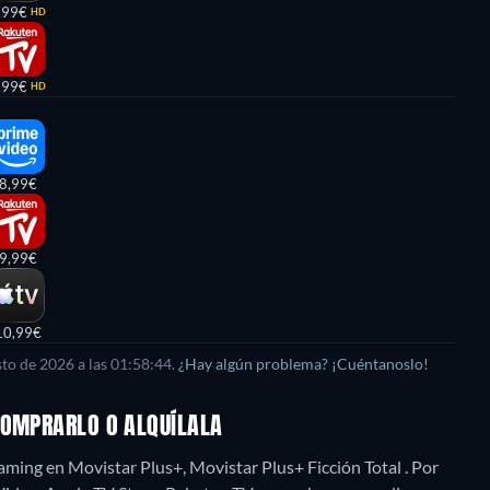
,99€
HD
,99€
HD
8,99€
9,99€
10,99€
sto de 2026
a las
01:58:44
.
¿Hay algún problema? ¡Cuéntanoslo!
COMPRARLO O ALQUÍLALA
ming en Movistar Plus+, Movistar Plus+ Ficción Total . Por