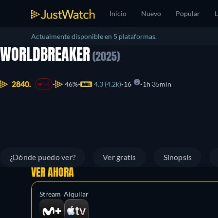
Inicio
Nuevo
Popular
L
Actualmente disponible en 5 plataformas.
WORLDBREAKER
(2025)
2840.
46%
4.3 (4.2k)
16
1h 35min
-4
¿Dónde puedo ver?
Ver gratis
Sinopsis
VER AHORA
Stream
Alquilar