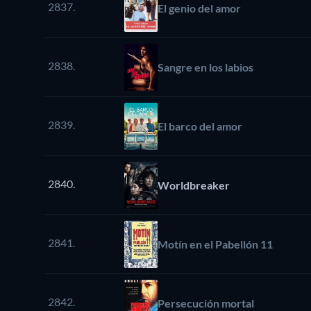
2837.
El genio del amor
2838.
Sangre en los labios
2839.
El barco del amor
2840.
Worldbreaker
2841.
Motín en el Pabellón 11
2842.
Persecución mortal