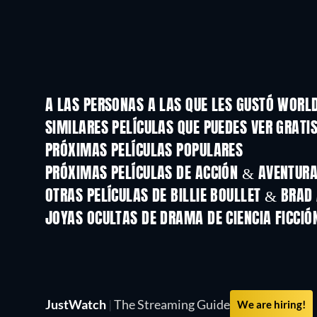
A LAS PERSONAS A LAS QUE LES GUSTÓ WORL
SIMILARES PELÍCULAS QUE PUEDES VER GRATI
PRÓXIMAS PELÍCULAS POPULARES
PRÓXIMAS PELÍCULAS DE ACCIÓN & AVENTURA 
OTRAS PELÍCULAS DE BILLIE BOULLET & BRA
JOYAS OCULTAS DE DRAMA DE CIENCIA FICCIÓ
TV
JustWatch
|
The Streaming Guide
We are hiring!