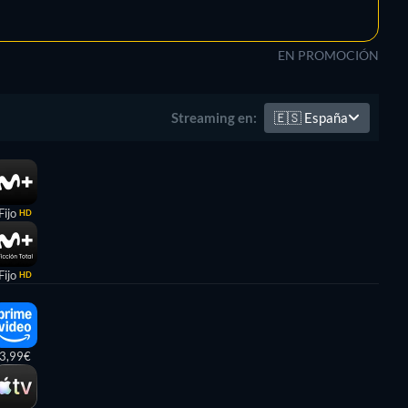
EN PROMOCIÓN
🇪🇸
España
Streaming en:
Fijo
HD
Fijo
HD
3,99€