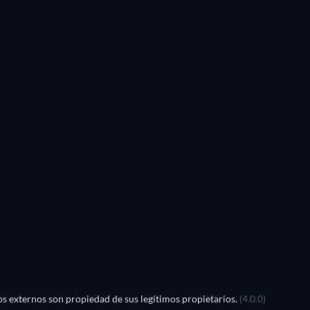
LEGO Dis
Magic
TV
s externos son propiedad de sus legítimos propietarios.
(4.0.0)