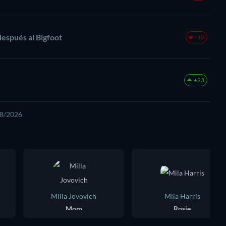
después al Bigfoot
-10
+23
08/2026
Milla Jovovich
Mila Harris
Mom
Rosie