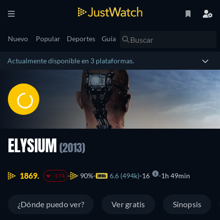
Nuevo
Popular
Deportes
Guía
Actualmente disponible en 3 plataformas.
ELYSIUM
(2013)
1869.
90%
6.6 (494k)
16
1h 49min
-174
¿Dónde puedo ver?
Ver gratis
Sinopsis