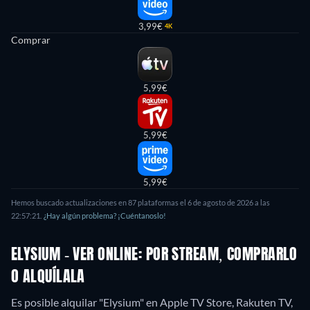
3,99€
4K
Comprar
5,99€
5,99€
5,99€
Hemos buscado actualizaciones en
87
plataformas el
6 de agosto de 2026
a las
22:57:21
.
¿Hay algún problema? ¡Cuéntanoslo!
ELYSIUM - VER ONLINE: POR STREAM, COMPRARLO
O ALQUÍLALA
Es posible alquilar "Elysium" en Apple TV Store, Rakuten TV,