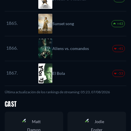
1865.
Sunset song
+43
1866.
Aliens vs. comandos
-41
1867.
El Bola
-53
Última actualización de los rankings de streaming: 05:23, 07/08/2026
CAST