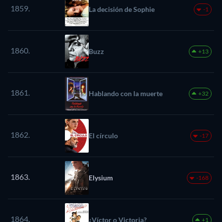
1859.
La decisión de Sophie
-1
1860.
Buzz
+13
1861.
Hablando con la muerte
+32
1862.
El círculo
-17
1863.
Elysium
-168
1864.
¿Víctor o Victoria?
+1