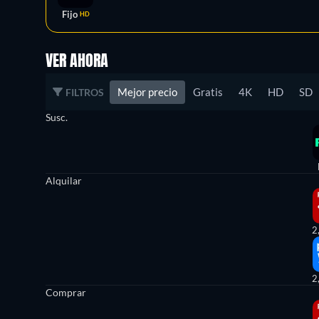
Fijo
HD
VER AHORA
Mejor precio
Gratis
4K
HD
SD
FILTROS
Susc.
Alquilar
2
2
Comprar