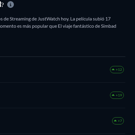
R?
os de Streaming de JustWatch hoy. La película subió 17
momento es más popular que El viaje fantástico de Simbad
+12
+19
+7