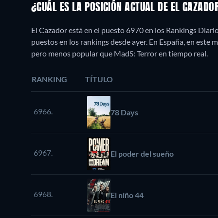
¿CUÁL ES LA POSICIÓN ACTUAL DE EL CAZADO
El Cazador está en el puesto 6970 en los Rankings Diari
puestos en los rankings desde ayer. En España, en este 
pero menos popular que MadS: Terror en tiempo real.
RANKING
TÍTULO
6966.
78 Days
6967.
El poder del sueño
6968.
El niño 44