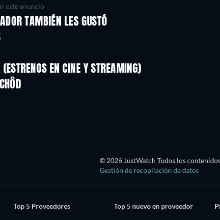
r este anuncio
ZADOR TAMBIÉN LES GUSTÓ
S
(ESTRENOS EN CINE Y STREAMING)
LEGO Disney Princess:
Magical Mayhem
ICHÔD
© 2026 JustWatch Todos los contenidos 
Gestión de recopilación de datos
Top 5 Proveedores
Top 5 nuevo en proveedor
P