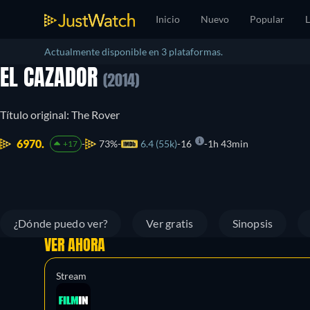
Inicio
Nuevo
Popular
L
Actualmente disponible en 3 plataformas.
EL CAZADOR
(2014)
Título original: The Rover
6970.
73%
6.4 (55k)
16
1h 43min
+17
¿Dónde puedo ver?
Ver gratis
Sinopsis
VER AHORA
Stream