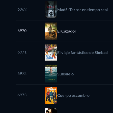
6969.
MadS: Terror en tiempo real
6970.
El Cazador
6971.
El viaje fantástico de Simbad
6972.
Subsuelo
6973.
Cuerpo escombro