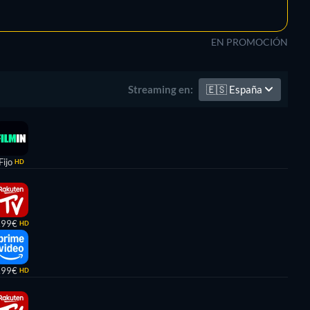
EN PROMOCIÓN
🇪🇸
España
Streaming en:
Fijo
HD
,99€
HD
,99€
HD