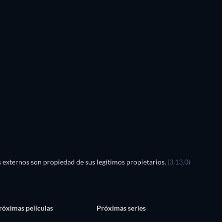
TV
externos son propiedad de sus legítimos propietarios.
(3.13.0)
róximas películas
Próximas series