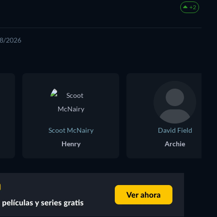
+2
08/2026
Scoot McNairy
David Field
Henry
Archie