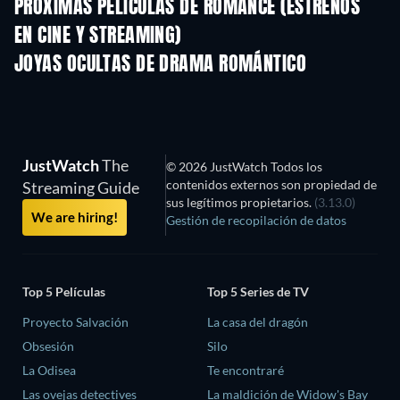
PRÓXIMAS PELÍCULAS DE ROMANCE (ESTRENOS
EN CINE Y STREAMING)
JOYAS OCULTAS DE DRAMA ROMÁNTICO
TV
JustWatch
The
© 2026 JustWatch Todos los
contenidos externos son propiedad de
Streaming Guide
sus legítimos propietarios.
(3.13.0)
We are hiring!
Gestión de recopilación de datos
Top 5 Películas
Top 5 Series de TV
Proyecto Salvación
La casa del dragón
Obsesión
Silo
La Odisea
Te encontraré
Las ovejas detectives
La maldición de Widow's Bay