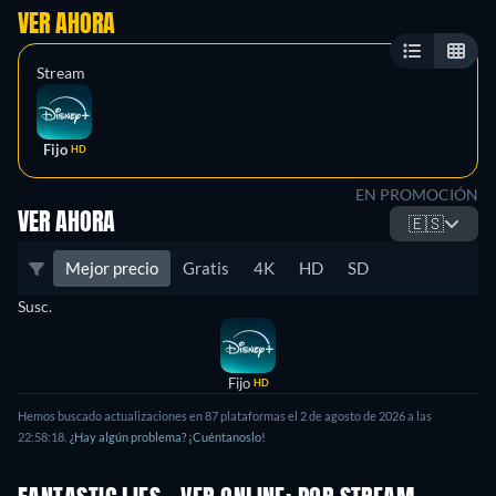
VER AHORA
Stream
Fijo
HD
EN PROMOCIÓN
VER AHORA
🇪🇸
Mejor precio
Gratis
4K
HD
SD
Susc.
Fijo
HD
Hemos buscado actualizaciones en 87 plataformas el 2 de agosto de 2026 a las
22:58:18.
¿Hay algún problema? ¡Cuéntanoslo!