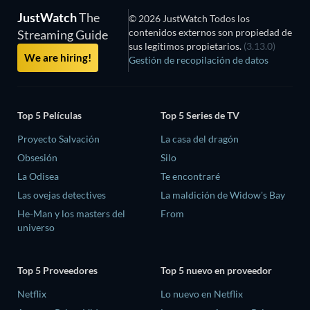
JustWatch
The
© 2026 JustWatch Todos los
contenidos externos son propiedad de
Streaming Guide
sus legítimos propietarios.
(3.13.0)
We are hiring!
Gestión de recopilación de datos
Top 5 Películas
Top 5 Series de TV
Proyecto Salvación
La casa del dragón
Obsesión
Silo
La Odisea
Te encontraré
Las ovejas detectives
La maldición de Widow's Bay
He-Man y los masters del
From
universo
Top 5 Proveedores
Top 5 nuevo en proveedor
Netflix
Lo nuevo en Netflix