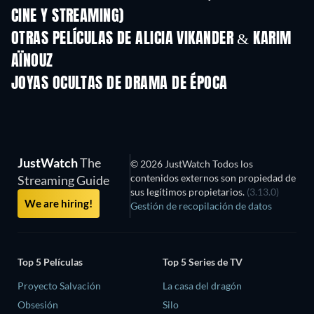
CINE Y STREAMING)
OTRAS PELÍCULAS DE ALICIA VIKANDER & KARIM
AÏNOUZ
JOYAS OCULTAS DE DRAMA DE ÉPOCA
TV
TV
JustWatch
The
© 2026 JustWatch Todos los
contenidos externos son propiedad de
Streaming Guide
sus legítimos propietarios.
(3.13.0)
We are hiring!
Gestión de recopilación de datos
Top 5 Películas
Top 5 Series de TV
Proyecto Salvación
La casa del dragón
Obsesión
Silo