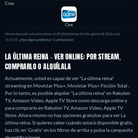
Cine
Cine
Hemos buscado actualizaciones en 87 plataformas el 6 de agosto de 2026 a las
15:57:35.
¿Hay algún problema? ¡Cuéntanoslo!
LA ÚLTIMA REINA - VER ONLINE: POR STREAM,
COMPRARLO O ALQUÍLALA
Actualmente, usted es capaz de ver "La última reina"
streaming en Movistar Plus+, Movistar Plus+ Ficción Total .
Por lo tanto, es posible alquilar "La última reina" en Rakuten
TV, Amazon Video, Apple TV Store como descarga online y
para comprarlo en Rakuten TV, Amazon Video, Apple TV
Store.
Ahora mismo no hay opciones gratuitas para ver La
última reina. Si quieres saber cuándo estará disponible gratis,
haz clic en 'Gratis' en los filtros de arriba y pulsa la campanita
de notificaciones.