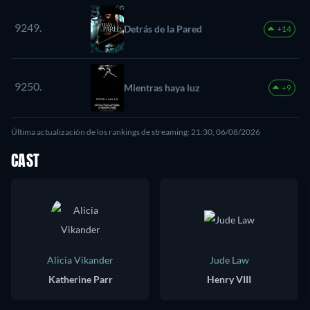
9249.
Detrás de la Pared
+14
9250.
Mientras haya luz
+9
Última actualización de los rankings de streaming: 21:30, 06/08/2026
CAST
Alicia Vikander
Jude Law
Katherine Parr
Henry VIII