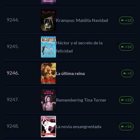
9244.
Krampus: Maldita Navidad
+13
Héctor y el secreto de la
9245.
+14
felicidad
9246.
La última reina
+3
9247.
Remembering Tina Turner
+13
9248.
La novia ensangrentada
+14