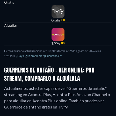
Gratis
Gratis
HD
Alquilar
1,99€
HD
Hemos buscado actualizaciones en
87
plataformas el
9 de agosto de 2026
a las
16:11:01
.
¿Hay algún problema? ¡Cuéntanoslo!
GUERREROS DE ANTAÑO - VER ONLINE: POR
STREAM, COMPRARLO O ALQUÍLALA
Actualmente, usted es capaz de ver "Guerreros de antaño"
streaming en Acontra Plus, Acontra Plus Amazon Channel o
para alquilar en Acontra Plus online.
También puedes ver
Guerreros de antaño gratis en Tivify.