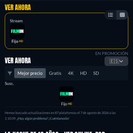
VER AHORA
Stream
Fijo
HD
EN PROMOCIÓN
VER AHORA
🇪🇸
Mejor precio
Gratis
4K
HD
SD
Susc.
Fijo
HD
Hemos buscado actualizaciones en 87 plataformas el 7 de agosto de 2026 a las
1:10:09.
¿Hay algún problema? ¡Cuéntanoslo!