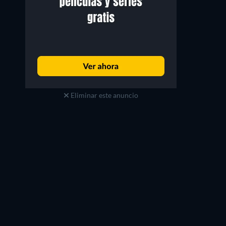
Eliminar este anuncio
Freddie Jones
Joanna Lumley
Prof. Julian Keeley
Jessica Van Helsing