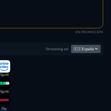
EN PROMOCIÓN
🇪🇸
España
Streaming en:
Fijo
HD
Fijo
HD
Fijo