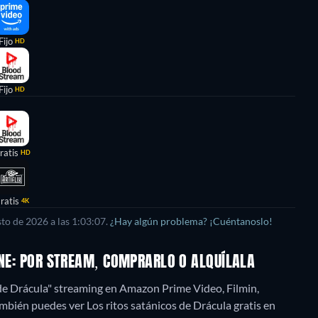
Fijo
HD
Fijo
HD
ratis
HD
ratis
4K
to de 2026 a las 1:03:07.
¿Hay algún problema? ¡Cuéntanoslo!
INE: POR STREAM, COMPRARLO O ALQUÍLALA
 de Drácula" streaming en Amazon Prime Video, Filmin,
mbién puedes ver Los ritos satánicos de Drácula gratis en