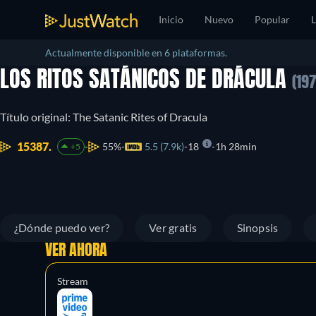
Inicio
Nuevo
Popular
L
Actualmente disponible en 6 plataformas.
LOS RITOS SATÁNICOS DE DRÁCULA
(19
Título original: The Satanic Rites of Dracula
15387.
55%
5.5 (7.9k)
18
1h 28min
+5
¿Dónde puedo ver?
Ver gratis
Sinopsis
VER AHORA
Stream