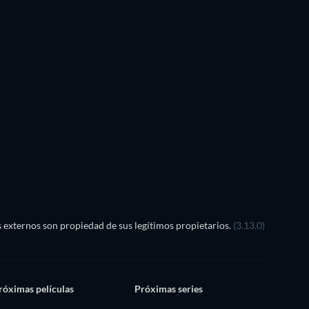
externos son propiedad de sus legítimos propietarios.
(3.13.0)
róximas películas
Próximas series