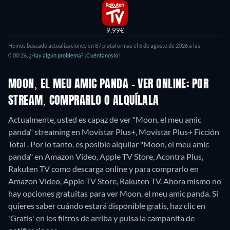
9,99€
Hemos buscado actualizaciones en 87 plataformas el 6 de agosto de 2026 a las
0:00:26.
¿Hay algún problema? ¡Cuéntanoslo!
MOON, EL MEU AMIC PANDA - VER ONLINE: POR
STREAM, COMPRARLO O ALQUÍLALA
Actualmente, usted es capaz de ver "Moon, el meu amic
panda" streaming en Movistar Plus+, Movistar Plus+ Ficción
Total . Por lo tanto, es posible alquilar "Moon, el meu amic
panda" en Amazon Video, Apple TV Store, Acontra Plus,
Rakuten TV como descarga online y para comprarlo en
Amazon Video, Apple TV Store, Rakuten TV.
Ahora mismo no
hay opciones gratuitas para ver Moon, el meu amic panda. Si
quieres saber cuándo estará disponible gratis, haz clic en
'Gratis' en los filtros de arriba y pulsa la campanita de