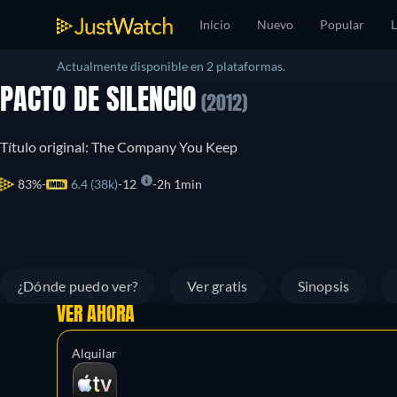
Inicio
Nuevo
Popular
L
Actualmente disponible en 2 plataformas.
PACTO DE SILENCIO
(2012)
Título original: The Company You Keep
83%
6.4 (38k)
12
2h 1min
¿Dónde puedo ver?
Ver gratis
Sinopsis
VER AHORA
Alquilar