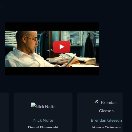
.
Nick Nolte
Brendan Gleeson
Donal Fitzgerald
Henry Osborne