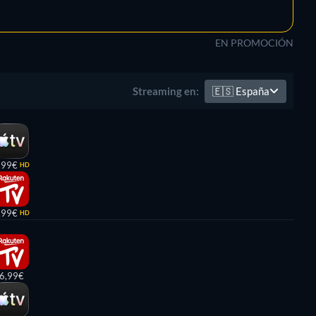
EN PROMOCIÓN
🇪🇸
España
Streaming en:
,99€
HD
,99€
HD
6,99€