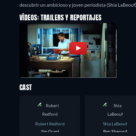
descubrir un ambicioso y joven periodista (Shia LaBeouf)
VÍDEOS: TRAILERS Y REPORTAJES
CAST
Robert Redford
Shia LaBeouf
Jim Grant
Ben Shepard