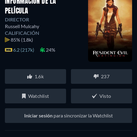
INFORMACIÓN DE LA
PELÍCULA
DIRECTOR
Russell Mulcahy
CALIFICACIÓN
85%
(1.8k)
6.2 (217k)
24%
1.6k
237
Watchlist
Visto
Iniciar sesión
para sincronizar la Watchlist