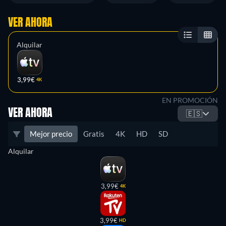
VER AHORA
Alquilar
3,99€
4K
EN PROMOCIÓN
VER AHORA
🇪🇸
Mejor precio
Gratis
4K
HD
SD
Alquilar
3,99€
4K
3,99€
HD