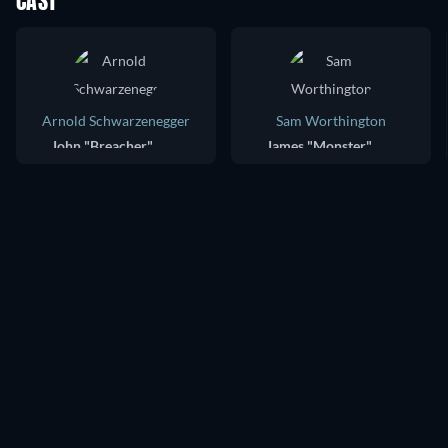
CAST
Arnold Schwarzenegger
Sam Worthington
John "Breacher" Wharton
James "Monster" Murray