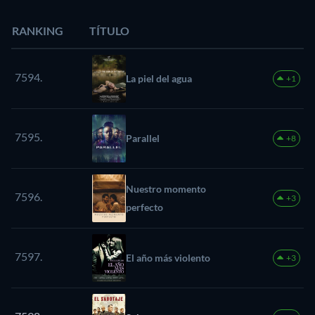
RANKING
TÍTULO
7594.
La piel del agua
+1
7595.
Parallel
+8
Nuestro momento
7596.
+3
perfecto
7597.
El año más violento
+3