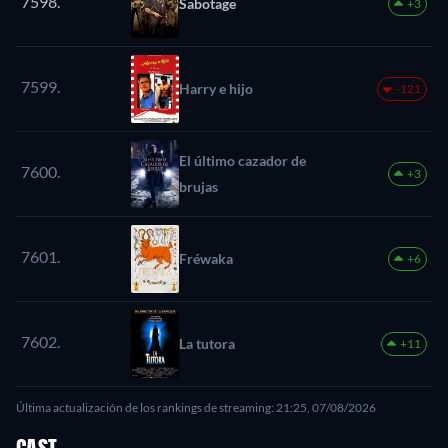
7598.
Sabotage
+3
7599.
Harry e hijo
-121
El último cazador de
7600.
+3
brujas
7601.
Fréwaka
+6
7602.
La tutora
+11
Última actualización de los rankings de streaming: 21:25, 07/08/2026