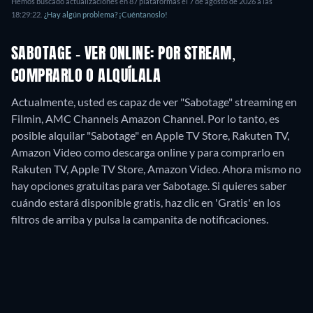
Hemos buscado actualizaciones en
87
plataformas el
7 de agosto de 2026
a las
18:29:22
.
¿Hay algún problema? ¡Cuéntanoslo!
SABOTAGE - VER ONLINE: POR STREAM,
COMPRARLO O ALQUÍLALA
Actualmente, usted es capaz de ver "Sabotage" streaming en
Filmin, AMC Channels Amazon Channel. Por lo tanto, es
posible alquilar "Sabotage" en Apple TV Store, Rakuten TV,
Amazon Video como descarga online y para comprarlo en
Rakuten TV, Apple TV Store, Amazon Video.
Ahora mismo no
hay opciones gratuitas para ver Sabotage. Si quieres saber
cuándo estará disponible gratis, haz clic en 'Gratis' en los
filtros de arriba y pulsa la campanita de notificaciones.