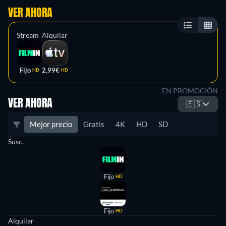
VER AHORA
Stream
Alquilar
Fijo
2,99€
HD
HD
EN PROMOCIÓN
VER AHORA
🇪🇸
Mejor precio
Gratis
4K
HD
SD
Susc.
Fijo
HD
Fijo
HD
Alquilar