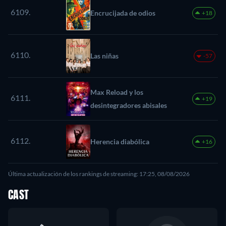
6109.
Encrucijada de odios
+18
6110.
Las niñas
-57
Max Reload y los
6111.
+19
desintegradores abisales
6112.
Herencia diabólica
+16
Última actualización de los rankings de streaming: 17:25, 08/08/2026
CAST