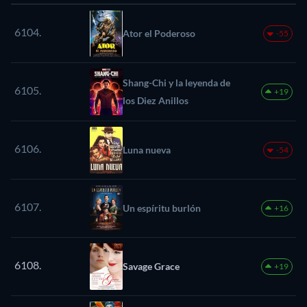
6104.
Ator el Poderoso
-55
Shang-Chi y la leyenda de
6105.
+19
los Diez Anillos
6106.
Luna nueva
-54
6107.
Un espíritu burlón
+16
6108.
Savage Grace
+19