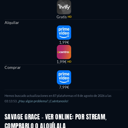
Gratis
HD
Alquilar
1,99€
1,99€
HD
Comprar
7,99€
Hemos buscado actualizaciones en
87
plataformas el
8 de agosto de 2026
a las
03:13:53
.
¿Hay algún problema? ¡Cuéntanoslo!
SAVAGE GRACE - VER ONLINE: POR STREAM,
COMPRARLO O ALQUÍLALA