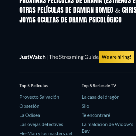
PRÓXIMAS PELÍCULAS DE DRAMA (ESTRENOS E
OTRAS PELÍCULAS DE DAMIAN ROMEO & CHRI
JOYAS OCULTAS DE DRAMA PSICOLÓGICO
TV
JustWatch
|
The Streaming Guide
We are hiring!
Top 5 Películas
Top 5 Series de TV
Proyecto Salvación
La casa del dragón
Obsesión
Silo
La Odisea
Te encontraré
Las ovejas detectives
La maldición de Widow's
Bay
He-Man y los masters del