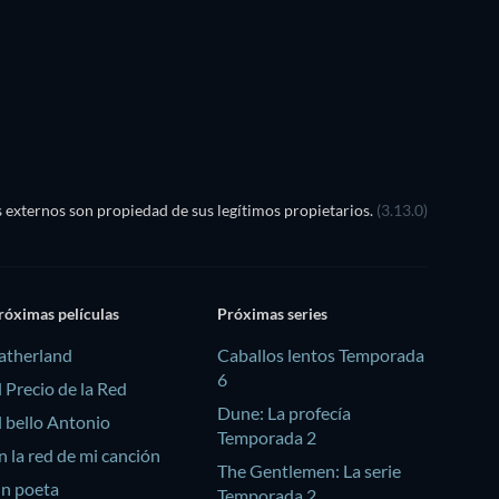
externos son propiedad de sus legítimos propietarios.
(3.13.0)
róximas películas
Próximas series
atherland
Caballos lentos Temporada
6
l Precio de la Red
Dune: La profecía
l bello Antonio
Temporada 2
n la red de mi canción
The Gentlemen: La serie
n poeta
Temporada 2