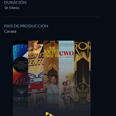
DURACIÓN
1h 54min
PAÍS DE PRODUCCIÓN
Colton Gobbo
Sheila McCarthy
Canadá
Tyler
Dawn