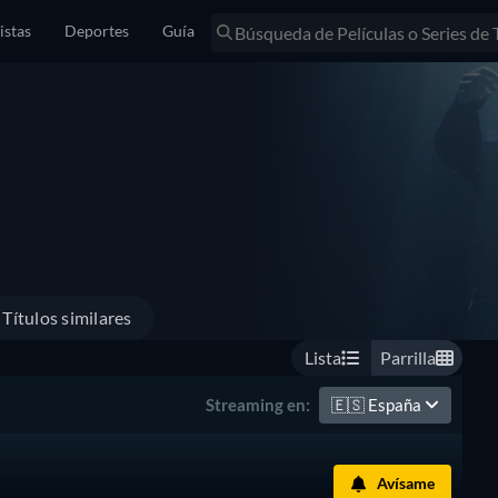
istas
Deportes
Guía
Títulos similares
Lista
Parrilla
🇪🇸
España
Streaming en:
Avísame