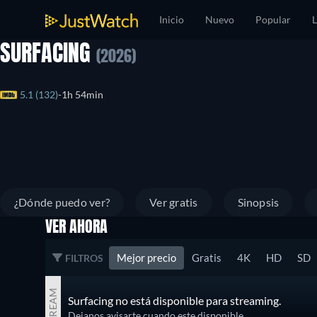
Inicio
Nuevo
Popular
L
SURFACING
(2026)
5.1 (132)
1h 54min
¿Dónde puedo ver?
Ver gratis
Sinopsis
VER AHORA
Mejor precio
Gratis
4K
HD
SD
FILTROS
STREAM
Surfacing no está disponible para streaming.
Dejanos avisarte cuando este disponible.