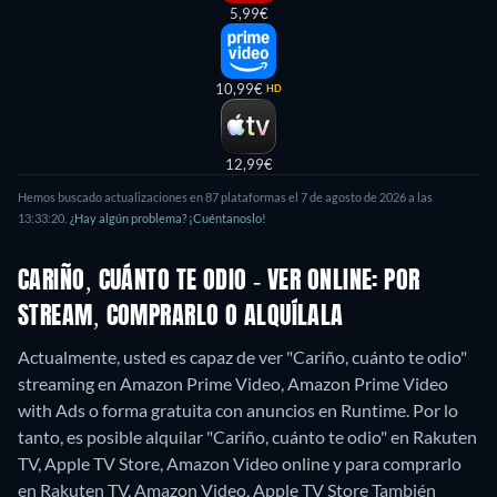
5,99€
10,99€
HD
12,99€
Hemos buscado actualizaciones en
87
plataformas el
7 de agosto de 2026
a las
13:33:20
.
¿Hay algún problema? ¡Cuéntanoslo!
CARIÑO, CUÁNTO TE ODIO - VER ONLINE: POR
STREAM, COMPRARLO O ALQUÍLALA
Actualmente, usted es capaz de ver "Cariño, cuánto te odio"
streaming en Amazon Prime Video, Amazon Prime Video
with Ads o forma gratuita con anuncios en Runtime. Por lo
tanto, es posible alquilar "Cariño, cuánto te odio" en Rakuten
TV, Apple TV Store, Amazon Video online y para comprarlo
en Rakuten TV, Amazon Video, Apple TV Store
También