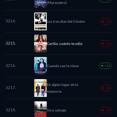
(Marauders)
3214.
Los tres días del Cóndor
-34
3215.
Cariño, cuánto te odio
-22
3216.
Cuando cae la nieve
+13
En algún lugar de la
3217.
-34
memoria
3218.
Toro salvaje
-31