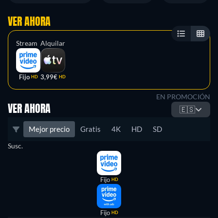
VER AHORA
Stream
Alquilar
Fijo
3,99€
HD
HD
EN PROMOCIÓN
VER AHORA
🇪🇸
Mejor precio
Gratis
4K
HD
SD
Susc.
Fijo
HD
Fijo
HD