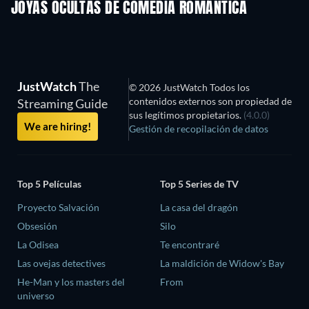
JOYAS OCULTAS DE COMEDIA ROMÁNTICA
TV
JustWatch
The
© 2026 JustWatch Todos los
contenidos externos son propiedad de
Streaming Guide
sus legítimos propietarios.
(4.0.0)
We are hiring!
Gestión de recopilación de datos
Top 5 Películas
Top 5 Series de TV
Proyecto Salvación
La casa del dragón
Obsesión
Silo
La Odisea
Te encontraré
Las ovejas detectives
La maldición de Widow's Bay
He-Man y los masters del
From
universo