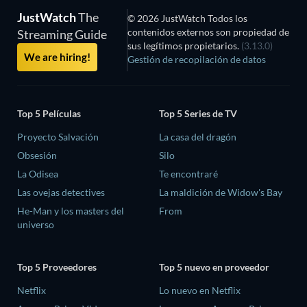
JustWatch
The
© 2026 JustWatch Todos los
contenidos externos son propiedad de
Streaming Guide
sus legítimos propietarios.
(3.13.0)
We are hiring!
Gestión de recopilación de datos
Top 5 Películas
Top 5 Series de TV
Proyecto Salvación
La casa del dragón
Obsesión
Silo
La Odisea
Te encontraré
Las ovejas detectives
La maldición de Widow's Bay
He-Man y los masters del
From
universo
Top 5 Proveedores
Top 5 nuevo en proveedor
Netflix
Lo nuevo en Netflix