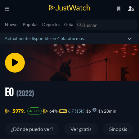
Nuevo
Popular
Deportes
Guía
Actualmente disponible en 4 plataformas.
EO
(2022)
5979.
64%
6.7 (15k)
16
1h 28min
+15
¿Dónde puedo ver?
Ver gratis
Sinopsis