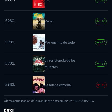
5980.
Rebel
+10
5981.
Por encima de todo
+15
La resistencia de los
5982.
+13
muertos
5983.
La buena estrella
-59
Última actualización de los rankings de streaming: 05:18, 08/08/2026
CAST