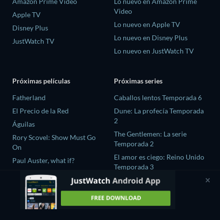
Amazon Prime Video
Lo nuevo en Amazon Prime
Video
Apple TV
Lo nuevo en Apple TV
Disney Plus
Lo nuevo en Disney Plus
JustWatch TV
Lo nuevo en JustWatch TV
Próximas películas
Próximas series
Fatherland
Caballos lentos Temporada 6
El Precio de la Red
Dune: La profecía Temporada
2
Águilas
The Gentlemen: La serie
Rory Scovel: Show Must Go
Temporada 2
On
El amor es ciego: Reino Unido
Paul Auster, what if?
Temporada 3
The Chosen In The Wild with
Bear Grylls Temporada 1