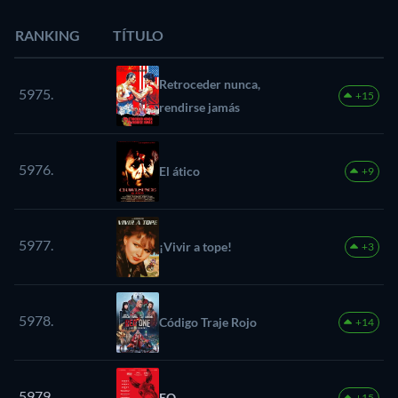
RANKING
TÍTULO
Retroceder nunca,
5975.
+15
rendirse jamás
5976.
El ático
+9
5977.
¡Vivir a tope!
+3
5978.
Código Traje Rojo
+14
5979.
EO
+15