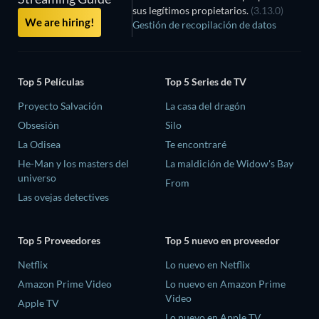
sus legítimos propietarios.
(3.13.0)
We are hiring!
Gestión de recopilación de datos
Top 5 Películas
Top 5 Series de TV
Proyecto Salvación
La casa del dragón
Obsesión
Silo
La Odisea
Te encontraré
He-Man y los masters del
La maldición de Widow's Bay
universo
From
Las ovejas detectives
Top 5 Proveedores
Top 5 nuevo en proveedor
Netflix
Lo nuevo en Netflix
Amazon Prime Video
Lo nuevo en Amazon Prime
Video
Apple TV
Lo nuevo en Apple TV