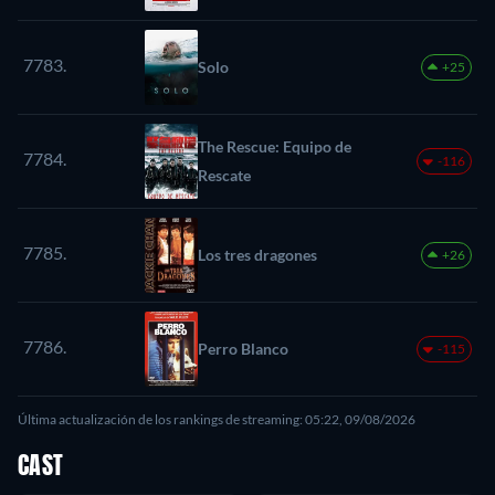
7783.
Solo
+25
The Rescue: Equipo de
7784.
-116
Rescate
7785.
Los tres dragones
+26
7786.
Perro Blanco
-115
Última actualización de los rankings de streaming: 05:22, 09/08/2026
CAST