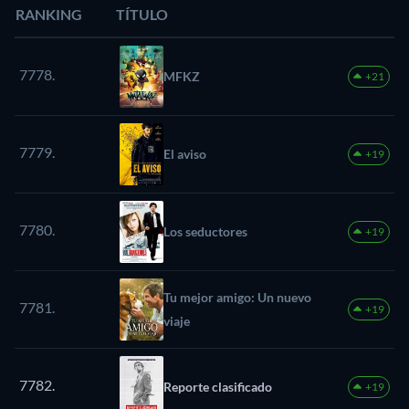
RANKING
TÍTULO
7778.
MFKZ
+21
7779.
El aviso
+19
7780.
Los seductores
+19
Tu mejor amigo: Un nuevo
7781.
+19
viaje
7782.
Reporte clasificado
+19