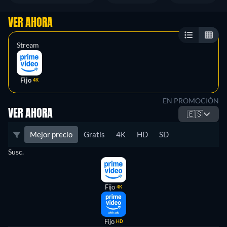
VER AHORA
Stream
Fijo
4K
EN PROMOCIÓN
VER AHORA
🇪🇸
Mejor precio
Gratis
4K
HD
SD
Susc.
Fijo
4K
Fijo
HD