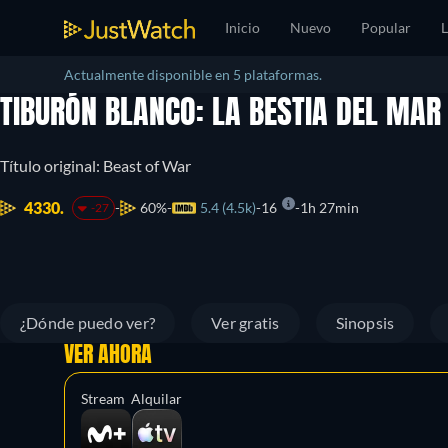
Inicio
Nuevo
Popular
L
Actualmente disponible en 5 plataformas.
TIBURÓN BLANCO: LA BESTIA DEL MA
Título original: Beast of War
4330.
60%
5.4 (4.5k)
16
1h 27min
-27
¿Dónde puedo ver?
Ver gratis
Sinopsis
VER AHORA
Stream
Alquilar