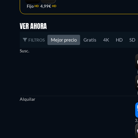
Fijo
4,99€
HD
HD
VER AHORA
Mejor precio
Gratis
4K
HD
SD
FILTROS
Susc.
Alquilar
3