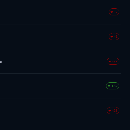
-7
-1
ar
-27
+32
-28