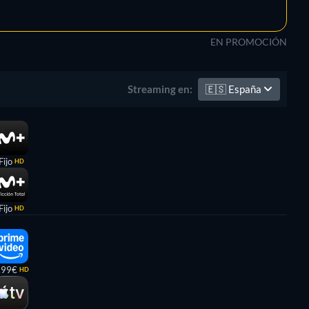
EN PROMOCIÓN
🇪🇸
España
Streaming en:
Fijo
HD
Fijo
HD
,99€
HD