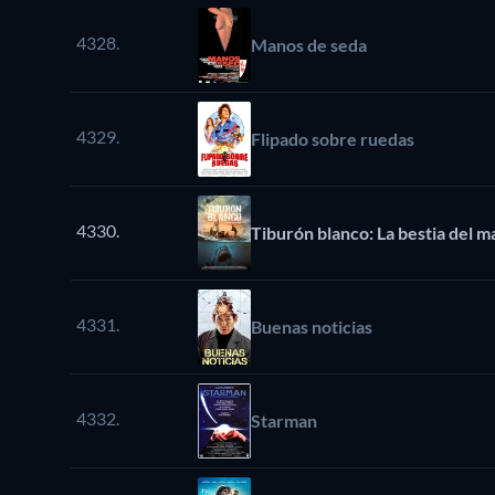
4328.
Manos de seda
4329.
Flipado sobre ruedas
4330.
Tiburón blanco: La bestia del m
4331.
Buenas noticias
4332.
Starman