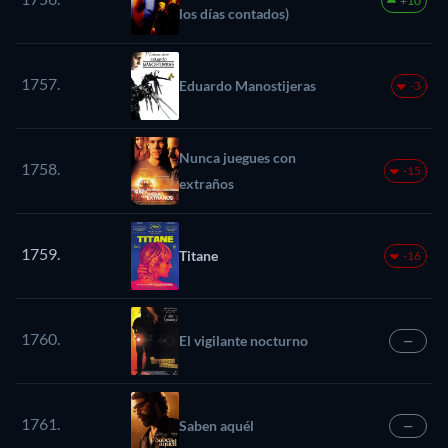
+10
los días contados)
1757.
Eduardo Manostijeras
-3
Nunca juegues con
1758.
-15
extraños
1759.
Titane
-16
1760.
El vigilante nocturno
—
1761.
Saben aquél
—