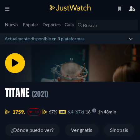
Nuevo
Popular
Deportes
Guía
Actualmente disponible en 3 plataformas.
TITANE
(2021)
1759.
67%
6.4 (67k)
18
1h 48min
-16
¿Dónde puedo ver?
Ver gratis
Sinopsis