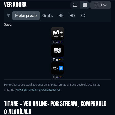
VER AHORA
🇪🇸
Mejor precio
Gratis
4K
HD
SD
Susc.
Fijo
HD
Fijo
HD
Fijo
HD
Hemos buscado actualizaciones en 87 plataformas el 6 de agosto de 2026 a las
3:42:45.
¿Hay algún problema? ¡Cuéntanoslo!
TITANE - VER ONLINE: POR STREAM, COMPRARLO
O ALQUÍLALA