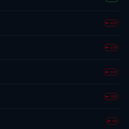
-437
-178
-129
-103
-49