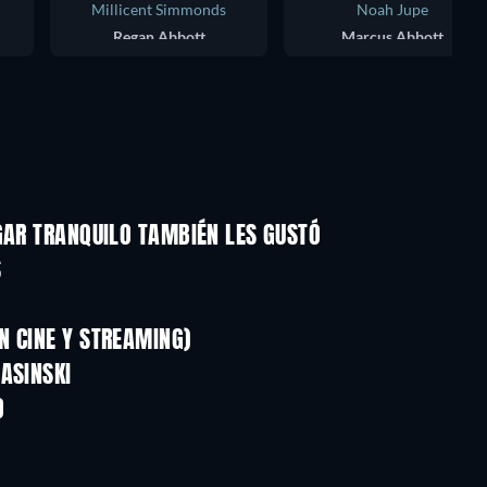
Millicent Simmonds
Noah Jupe
Regan Abbott
Marcus Abbott
GAR TRANQUILO TAMBIÉN LES GUSTÓ
S
N CINE Y STREAMING)
ASINSKI
O
TV