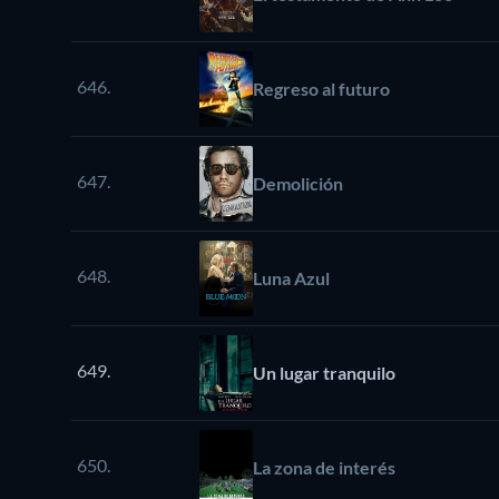
646.
Regreso al futuro
647.
Demolición
648.
Luna Azul
649.
Un lugar tranquilo
650.
La zona de interés