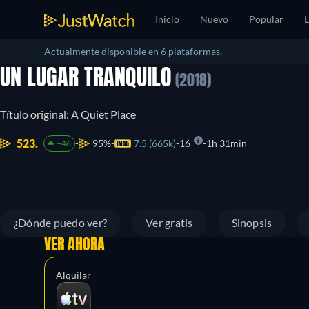
Inicio
Nuevo
Popular
L
Actualmente disponible en 6 plataformas.
UN LUGAR TRANQUILO
(2018)
Título original: A Quiet Place
523.
95%
7.5 (665k)
16
1h 31min
+46
¿Dónde puedo ver?
Ver gratis
Sinopsis
VER AHORA
Alquilar