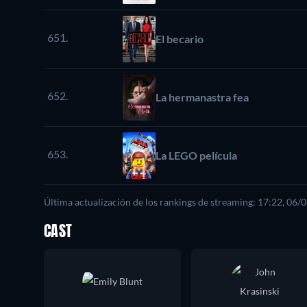
651.
El becario
652.
La hermanastra fea
653.
La LEGO película
Última actualización de los rankings de streaming: 17:22, 06/
CAST