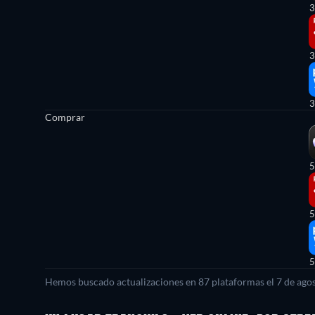
3
3
3
Comprar
5
5
5
Hemos buscado actualizaciones en
87
plataformas el
7 de ago