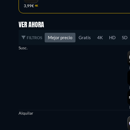
3,99€
4K
VER AHORA
Mejor precio
Gratis
4K
HD
SD
FILTROS
Susc.
Alquilar