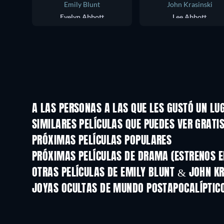
Emily Blunt
John Krasinski
Evelyn Abbott
Lee Abbott
A LAS PERSONAS A LAS QUE LES GUSTÓ UN LU
SIMILARES PELÍCULAS QUE PUEDES VER GRATI
PRÓXIMAS PELÍCULAS POPULARES
PRÓXIMAS PELÍCULAS DE DRAMA (ESTRENOS E
OTRAS PELÍCULAS DE EMILY BLUNT & JOHN KR
JOYAS OCULTAS DE MUNDO POSTAPOCALÍPTIC
TV