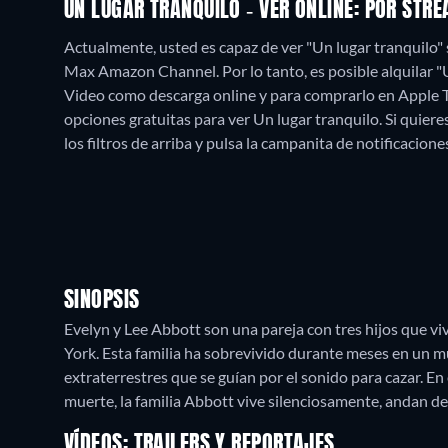
UN LUGAR TRANQUILO - VER ONLINE: POR STR
Actualmente, usted es capaz de ver "Un lugar tranquilo
Max Amazon Channel. Por lo tanto, es posible alquilar 
Video como descarga online y para comprarlo en Apple 
opciones gratuitas para ver Un lugar tranquilo. Si quieres
los filtros de arriba y pulsa la campanita de notificacione
SINOPSIS
Evelyn y Lee Abbott son una pareja con tres hijos que viv
York. Esta familia ha sobrevivido durante meses en un 
extraterrestres que se guían por el sonido para cazar. En
muerte, la familia Abbott vive silenciosamente, andan d
VÍDEOS: TRAILERS Y REPORTAJES