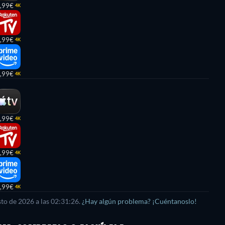
,99€
4K
,99€
4K
,99€
4K
,99€
4K
,99€
4K
,99€
4K
sto de 2026
a las
02:31:26
.
¿Hay algún problema? ¡Cuéntanoslo!