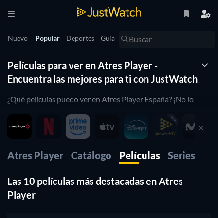
Nuevo
Popular
Deportes
Guía
Películas para ver en Atres Player -
Encuentra las mejores para ti con JustWatch
¿Qué películas puedo ver en Atres Player España? ¡No lo
pienses más! JustWatch te muestra la lista completa de
películas en Atres Player que puedes ver en línea en este
momento. Organizamos esta lista de películas de Atres
Player por popularidad para ayudarte a elegir las mejores
Atres Player
Catálogo
Películas
Series
películas para ver. ¿Prefieres ver en Atres Player películas de
horror o de comedia? Simplemente usa nuestros filtros a
Las 10 películas más destacadas en Atres
continuación para encontrar películas o series en base a tus
preferencias. ¡Sí, es así de simple!.
Player