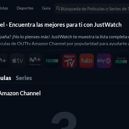
istas
Deportes
Guía
l - Encuentra las mejores para ti con JustWatch
ña? ¡No lo pienses más! JustWatch te muestra la lista completa
ículas de OUTtv Amazon Channel por popularidad para ayudarte a el
implemente usa nuestros filtros a continuación para encontrar pelí
culas
Series
 Amazon Channel