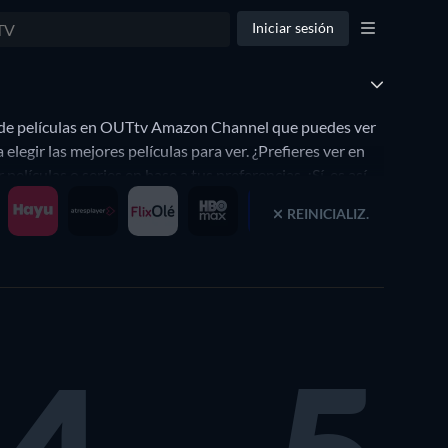
Iniciar sesión
 de películas en OUTtv Amazon Channel que puedes ver
egir las mejores películas para ver. ¿Prefieres ver en
culas o series en base a tus preferencias. ¡Sí, es así
REINICIALIZ.