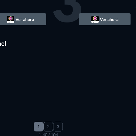
3
Ver ahora
Ver ahora
nel
1
2
3
1-40 / 104