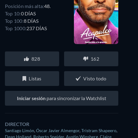
Posición más alta:
48.
Top 10:
0 DÍAS
Top 100:
8 DÍAS
Top 1000:
237 DÍAS
828
162
Listas
Visto todo
Iniciar sesión
para sincronizar la Watchlist
DIRECTOR
Santiago Limón
,
Óscar Javier Almengor
,
Tristram Shapeero
,
Dean Holland
,
Roberto Sneider
,
Austin Winsberg
,
Claire