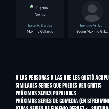
Eugenio Derbez
Enrique Arrizon
Maximo Gallardo
Young Maximo Gallardo
A LAS PERSONAS A LAS QUE LES GUSTÓ ACAP
TV
TV
SIMILARES SERIES QUE PUEDES VER GRATIS
TV
TV
PRÓXIMAS SERIES POPULARES
TV
TV
PRÓXIMAS SERIES DE COMEDIA (EN STREAMIN
Temporada 6
Temporada 2
TV
TV