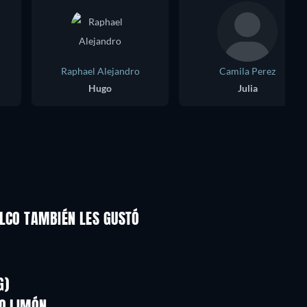
Raphael Alejandro
Camila Perez
Hugo
Julia
ULCO TAMBIÉN LES GUSTÓ
TV
TV
TV
TV
TV
TV
G)
Temporada 1
Temporada 2
TV
TV