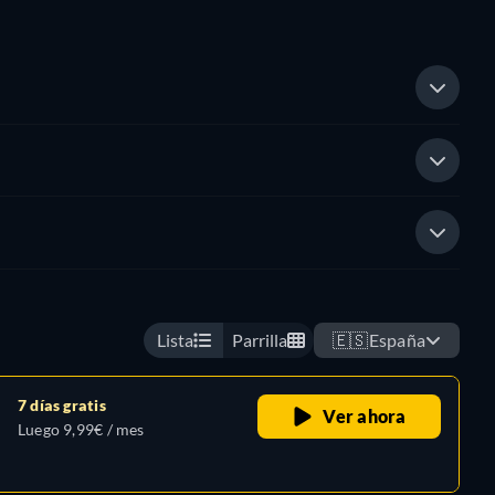
Lista
Parrilla
🇪🇸
España
7 días gratis
Ver ahora
Luego 9,99€ / mes