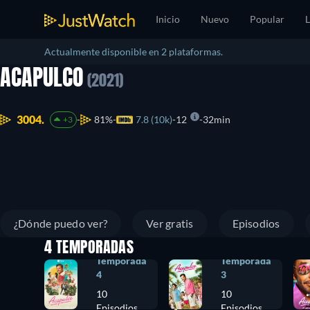
Inicio
Nuevo
Popular
L
Actualmente disponible en 2 plataformas.
ACAPULCO
(2021)
3004.
81%
7.8 (10k)
12
32min
+3
¿Dónde puedo ver?
Ver gratis
Episodios
4 TEMPORADAS
Temporada
Temporada
4
3
10
10
Episodios
Episodios