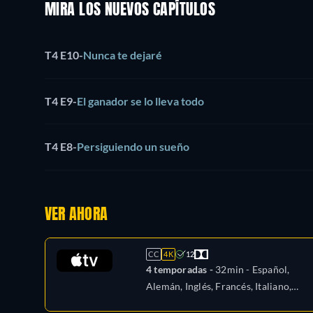
MIRA LOS NUEVOS CAPÍTULOS
T4 E10
-
Nunca te dejaré
T4 E9
-
El ganador se lo lleva todo
T4 E8
-
Persiguiendo un sueño
VER AHORA
CC
4K
12
4 temporadas -
32min
- Español,
Alemán, Inglés, Francés, Italiano,
Japonés, Portugués, Ruso