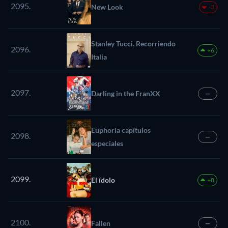
2095.
New Look
-3
Stanley Tucci. Recorriendo
2096.
+6
Italia
2097.
Darling in the FranXX
—
Euphoria capítulos
2098.
—
especiales
2099.
El ídolo
+8
2100.
Fallen
—