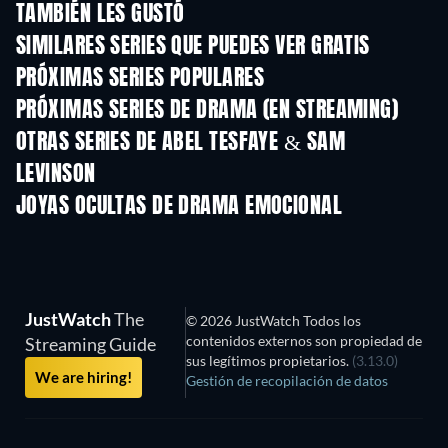
TAMBIÉN LES GUSTÓ
TV
SIMILARES SERIES QUE PUEDES VER GRATIS
TV
TV
PRÓXIMAS SERIES POPULARES
TV
TV
PRÓXIMAS SERIES DE DRAMA (EN STREAMING)
Temporada 6
Temporada 2
Tempora
OTRAS SERIES DE ABEL TESFAYE & SAM
LEVINSON
TV
JOYAS OCULTAS DE DRAMA EMOCIONAL
TV
JustWatch
The
© 2026 JustWatch Todos los
contenidos externos son propiedad de
Streaming Guide
sus legítimos propietarios.
(3.13.0)
We are hiring!
Gestión de recopilación de datos