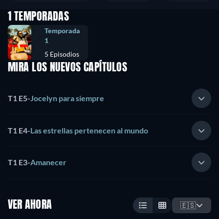
1 TEMPORADAS
Temporada
1
5 Episodios
MIRA LOS NUEVOS CAPÍTULOS
T1 E5
-
Jocelyn para siempre
T1 E4
-
Las estrellas pertenecen al mundo
T1 E3
-
Amanecer
VER AHORA
🇪🇸