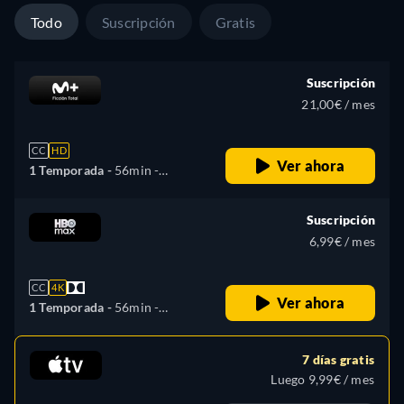
Todo
Suscripción
Gratis
Suscripción
21,00€ / mes
CC
HD
Ver ahora
1 Temporada -
56min
-
Español
Suscripción
6,99€ / mes
CC
4K
Ver ahora
1 Temporada -
56min
-
Español, Checo, Inglés,
Francés, Húngaro, Polaco,
7 días gratis
Eslovaco
Luego 9,99€ / mes