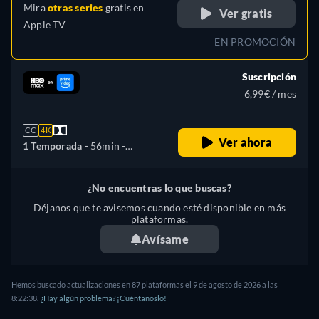
Mira
otras series
gratis en
Ver gratis
Apple TV
EN PROMOCIÓN
Suscripción
6,99€ / mes
CC
4K
Ver ahora
1 Temporada -
56min
-
Español, Checo, Alemán,
Inglés, Francés, Húngaro,
¿No encuentras lo que buscas?
Italiano, Letón, Polaco,
Déjanos que te avisemos cuando esté disponible en más
Portugués, Ruso, Eslovaco,
plataformas.
ucranio
Avísame
Hemos buscado actualizaciones en 87 plataformas el 9 de agosto de 2026 a las
8:22:38.
¿Hay algún problema? ¡Cuéntanoslo!