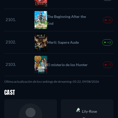
The Beginning After the
2101.
-6
End
2102.
Merlí: Sapere Aude
+3
2103.
El misterio de los Hunter
-7
Última actualización de los rankings de streaming: 05:22, 09/08/2026
CAST