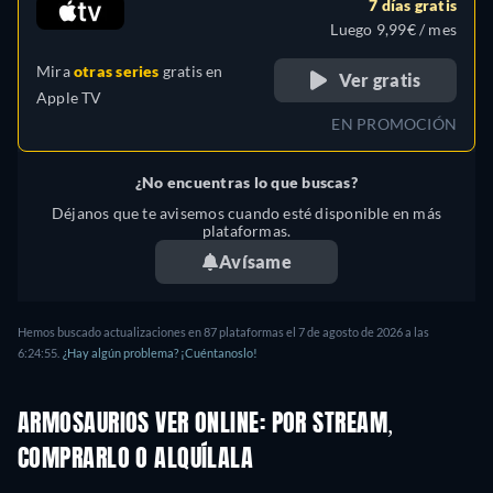
7 días gratis
Latina), Francés, Italiano,
Luego 9,99€ / mes
Holandés, Polaco, Portugués
Mira
otras series
gratis en
(Brasil), Turco
Ver gratis
Apple TV
EN PROMOCIÓN
¿No encuentras lo que buscas?
Déjanos que te avisemos cuando esté disponible en más
plataformas.
Avísame
Hemos buscado actualizaciones en 87 plataformas el 7 de agosto de 2026 a las
6:24:55.
¿Hay algún problema? ¡Cuéntanoslo!
ARMOSAURIOS VER ONLINE: POR STREAM,
COMPRARLO O ALQUÍLALA