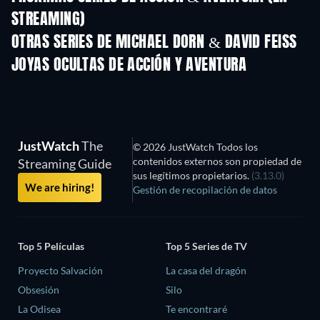
STREAMING)
Temporada 2
Temporada 2
Tempora
OTRAS SERIES DE MICHAEL DORN & DAVID FEISS
TV
TV
JOYAS OCULTAS DE ACCIÓN Y AVENTURA
TV
JustWatch
The
© 2026 JustWatch Todos los
contenidos externos son propiedad de
Streaming Guide
sus legítimos propietarios.
(3.13.0)
We are hiring!
Gestión de recopilación de datos
Top 5 Películas
Top 5 Series de TV
Proyecto Salvación
La casa del dragón
Obsesión
Silo
La Odisea
Te encontraré