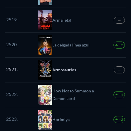
2519.
Arma letal
—
2520.
La delgada línea azul
+2
2521.
Armosaurios
—
How Not to Summon a
2522.
+1
Demon Lord
2523.
Horimiya
+2