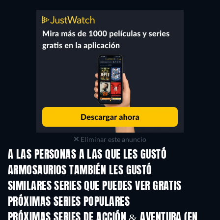
Eliminar este anuncio
A LAS PERSONAS A LAS QUE LES GUSTÓ
ARMOSAURIOS TAMBIÉN LES GUSTÓ
TV
SIMILARES SERIES QUE PUEDES VER GRATIS
TV
TV
PRÓXIMAS SERIES POPULARES
TV
TV
PRÓXIMAS SERIES DE ACCIÓN & AVENTURA (EN