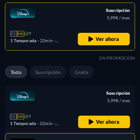
Suscripción
5,99€ / mes
CC
HD
7
Ver ahora
1 Temporada -
22min
-
Español, Alemán, Griego,
Inglés, Español (América
EN PROMOCIÓN
Latina), Francés, Italiano,
Holandés, Polaco, Portugués
Todo
Suscripción
Gratis
(Brasil), Turco
Suscripción
5,99€ / mes
CC
HD
7
Ver ahora
1 Temporada -
22min
-
Español, Alemán, Griego,
Inglés, Español (América