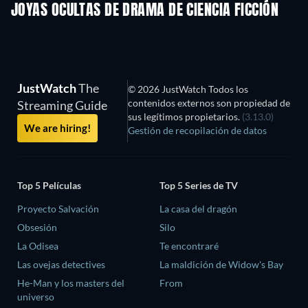
JOYAS OCULTAS DE DRAMA DE CIENCIA FICCIÓN
TV
JustWatch
The
© 2026 JustWatch Todos los
contenidos externos son propiedad de
Streaming Guide
sus legítimos propietarios.
(3.13.0)
We are hiring!
Gestión de recopilación de datos
Top 5 Películas
Top 5 Series de TV
Proyecto Salvación
La casa del dragón
Obsesión
Silo
La Odisea
Te encontraré
Las ovejas detectives
La maldición de Widow's Bay
He-Man y los masters del
From
universo