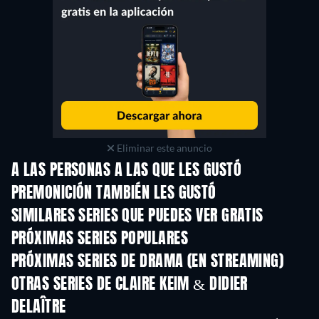
Eliminar este anuncio
A LAS PERSONAS A LAS QUE LES GUSTÓ
PREMONICIÓN TAMBIÉN LES GUSTÓ
TV
TV
SIMILARES SERIES QUE PUEDES VER GRATIS
TV
TV
PRÓXIMAS SERIES POPULARES
TV
TV
PRÓXIMAS SERIES DE DRAMA (EN STREAMING)
Temporada 6
Temporada 2
Tempora
OTRAS SERIES DE CLAIRE KEIM & DIDIER
DELAÎTRE
TV