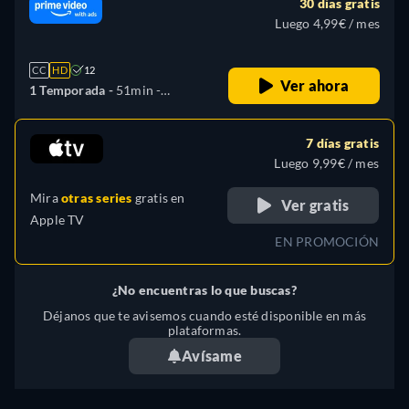
30 días gratis
Luego 4,99€ / mes
CC
HD
12
Ver ahora
1 Temporada -
51min
-
Español, Francés
7 días gratis
Luego 9,99€ / mes
Mira
otras series
gratis en
Ver gratis
Apple TV
EN PROMOCIÓN
¿No encuentras lo que buscas?
Déjanos que te avisemos cuando esté disponible en más
plataformas.
Avísame