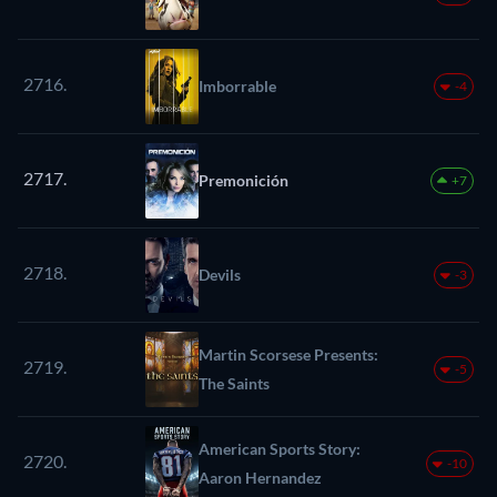
2716.
Imborrable
-4
2717.
Premonición
+7
2718.
Devils
-3
Martin Scorsese Presents:
2719.
-5
The Saints
American Sports Story:
2720.
-10
Aaron Hernandez