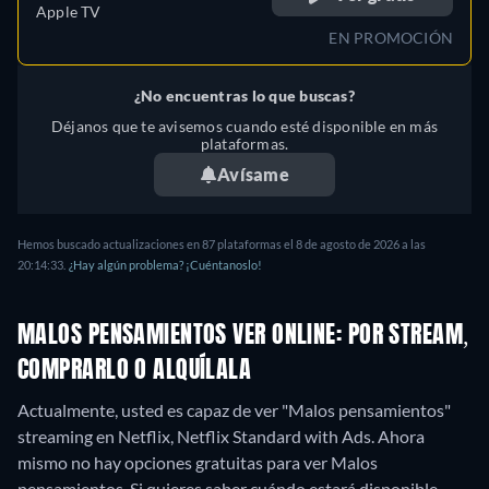
Apple TV
EN PROMOCIÓN
¿No encuentras lo que buscas?
Déjanos que te avisemos cuando esté disponible en más
plataformas.
Avísame
Hemos buscado actualizaciones en
87
plataformas el
8 de agosto de 2026
a las
20:14:33
.
¿Hay algún problema? ¡Cuéntanoslo!
MALOS PENSAMIENTOS VER ONLINE: POR STREAM,
COMPRARLO O ALQUÍLALA
Actualmente, usted es capaz de ver "Malos pensamientos"
streaming en Netflix, Netflix Standard with Ads.
Ahora
mismo no hay opciones gratuitas para ver Malos
pensamientos. Si quieres saber cuándo estará disponible