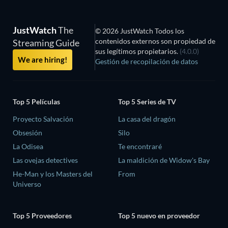
JustWatch
The
© 2026 JustWatch Todos los
contenidos externos son propiedad de
Streaming Guide
sus legítimos propietarios.
(4.0.0)
We are hiring!
Gestión de recopilación de datos
Top 5 Películas
Top 5 Series de TV
Proyecto Salvación
La casa del dragón
Obsesión
Silo
La Odisea
Te encontraré
Las ovejas detectives
La maldición de Widow's Bay
He-Man y los Masters del
From
Universo
Top 5 Proveedores
Top 5 nuevo en proveedor