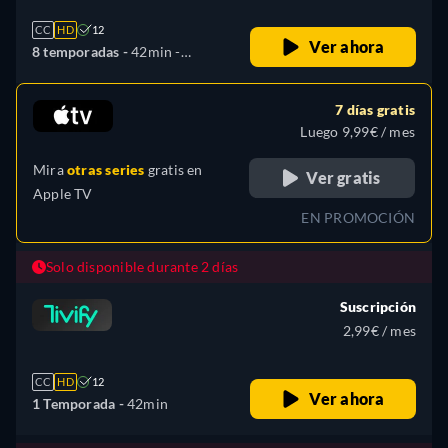
CC
HD
12
Ver ahora
8 temporadas -
42min
-
Español, Alemán, Inglés,
Francés, Italiano, Polaco,
7 días gratis
Portugués, Ruso, Turco
Luego 9,99€ / mes
Mira
otras series
gratis en
Ver gratis
Apple TV
EN PROMOCIÓN
Solo disponible durante 2 días
Suscripción
2,99€ / mes
CC
HD
12
Ver ahora
1 Temporada -
42min