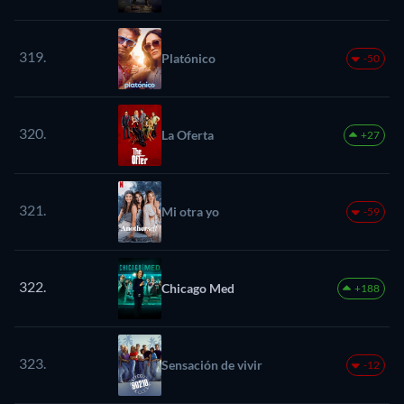
319.
Platónico
-50
320.
La Oferta
+27
321.
Mi otra yo
-59
322.
Chicago Med
+188
323.
Sensación de vivir
-12