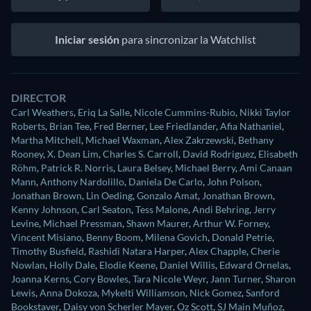
Iniciar sesión
para sincronizar la Watchlist
DIRECTOR
Carl Weathers
,
Eriq La Salle
,
Nicole Cummins-Rubio
,
Nikki Taylor
Roberts
,
Brian Tee
,
Fred Berner
,
Lee Friedlander
,
Afia Nathaniel
,
Martha Mitchell
,
Michael Waxman
,
Alex Zakrzewski
,
Bethany
Rooney
,
X. Dean Lim
,
Charles S. Carroll
,
David Rodriguez
,
Elisabeth
Röhm
,
Patrick R. Norris
,
Laura Belsey
,
Michael Berry
,
Ami Canaan
Mann
,
Anthony Nardolillo
,
Daniela De Carlo
,
John Polson
,
Jonathan Brown
,
Lin Oeding
,
Gonzalo Amat
,
Jonathan Brown
,
Kenny Johnson
,
Carl Seaton
,
Tess Malone
,
Andi Behring
,
Jerry
Levine
,
Michael Pressman
,
Shawn Maurer
,
Arthur W. Forney
,
Vincent Misiano
,
Benny Boom
,
Milena Govich
,
Donald Petrie
,
Timothy Busfield
,
Rashidi Natara Harper
,
Alex Chapple
,
Cherie
Nowlan
,
Holly Dale
,
Elodie Keene
,
Daniel Willis
,
Edward Ornelas
,
Joanna Kerns
,
Cory Bowles
,
Tara Nicole Weyr
,
Jann Turner
,
Sharon
Lewis
,
Anna Dokoza
,
Mykelti Williamson
,
Nick Gomez
,
Sanford
Bookstaver
,
Daisy von Scherler Mayer
,
Oz Scott
,
SJ Main Muñoz
,