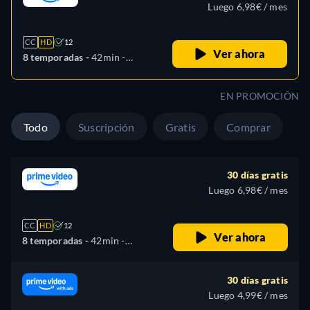
Luego 6,98€ / mes
CC
HD
12
Ver ahora
8 temporadas -
42min
-
Español, Alemán, Inglés,
Francés, Italiano, Polaco,
EN PROMOCIÓN
Portugués, Ruso, Turco
Todo
Suscripción
Gratis
Comprar
30 días gratis
Luego 6,98€ / mes
CC
HD
12
Ver ahora
8 temporadas -
42min
-
Español, Alemán, Inglés,
Francés, Italiano, Polaco,
30 días gratis
Portugués, Ruso, Turco
Luego 4,99€ / mes