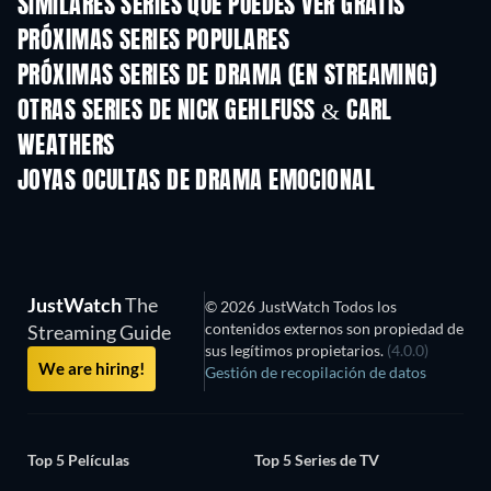
SIMILARES SERIES QUE PUEDES VER GRATIS
TV
TV
PRÓXIMAS SERIES POPULARES
TV
TV
PRÓXIMAS SERIES DE DRAMA (EN STREAMING)
Temporada 6
Temporada 2
Tempora
OTRAS SERIES DE NICK GEHLFUSS & CARL
WEATHERS
TV
TV
JOYAS OCULTAS DE DRAMA EMOCIONAL
JustWatch
The
© 2026 JustWatch Todos los
contenidos externos son propiedad de
Streaming Guide
sus legítimos propietarios.
(4.0.0)
We are hiring!
Gestión de recopilación de datos
Top 5 Películas
Top 5 Series de TV