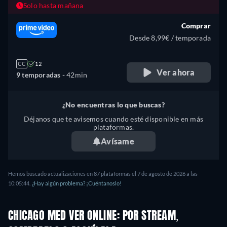
Solo hasta mañana
Comprar
Desde 8,99€ / temporada
CC
12
Ver ahora
9 temporadas -
42min
¿No encuentras lo que buscas?
Déjanos que te avisemos cuando esté disponible en más
plataformas.
Avísame
Hemos buscado actualizaciones en
87
plataformas el
7 de agosto de 2026
a las
10:05:44
.
¿Hay algún problema? ¡Cuéntanoslo!
CHICAGO MED VER ONLINE: POR STREAM,