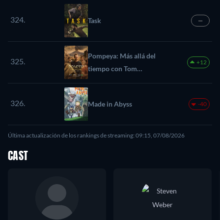
324.
Task
—
Pompeya: Más allá del
325.
+12
tiempo con Tom
Hiddleston
326.
Made in Abyss
-40
Última actualización de los rankings de streaming: 09:15, 07/08/2026
CAST