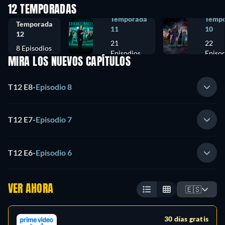
12 TEMPORADAS
Temporada
Temp
Temporada
11
10
12
21
22
8 Episodios
Episodios
Episod
MIRA LOS NUEVOS CAPÍTULOS
T12 E8
-
Episodio 8
T12 E7
-
Episodio 7
T12 E6
-
Episodio 6
VER AHORA
🇪🇸
30 días gratis