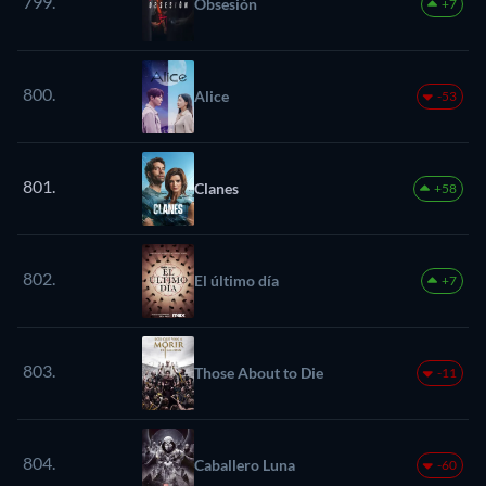
799.
Obsesión
+7
800.
Alice
-53
801.
Clanes
+58
802.
El último día
+7
803.
Those About to Die
-11
804.
Caballero Luna
-60