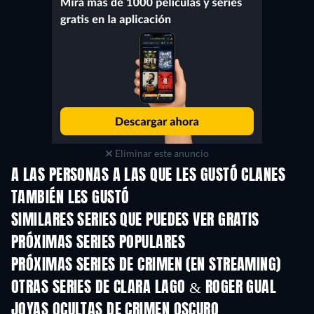
Eliminar este anuncio
A LAS PERSONAS A LAS QUE LES GUSTÓ CLANES
TAMBIÉN LES GUSTÓ
TV
TV
SIMILARES SERIES QUE PUEDES VER GRATIS
TV
TV
PRÓXIMAS SERIES POPULARES
TV
TV
PRÓXIMAS SERIES DE CRIMEN (EN STREAMING)
Temporada 6
Temporada 2
Tempora
OTRAS SERIES DE CLARA LAGO & ROGER GUAL
TV
TV
JOYAS OCULTAS DE CRIMEN OSCURO
TV
TV