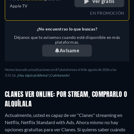
Ver gratis
Apple TV
EN PROMOCIÓN
¿No encuentras lo que buscas?
Déjanos que te avisemos cuando esté disponible en más
plataformas.
Avísame
Hemos buscado actualizaciones en 87 plataformas el 8 de agosto de 2026 a las
3:55:16.
¿Hay algún problema? ¡Cuéntanoslo!
CLANES VER ONLINE: POR STREAM, COMPRARLO O
ALQUÍLALA
Actualmente, usted es capaz de ver "Clanes" streaming en
Netflix, Netflix Standard with Ads.
Ahora mismo no hay
opciones gratuitas para ver Clanes. Si quieres saber cuándo