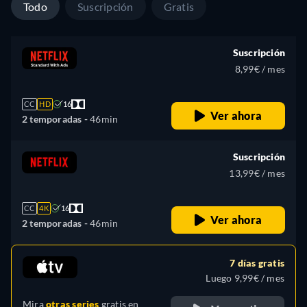
Todo
Suscripción
Gratis
Suscripción
8,99€ / mes
CC
HD
16
Ver ahora
2 temporadas -
46min
Suscripción
13,99€ / mes
CC
4K
16
Ver ahora
2 temporadas -
46min
7 días gratis
Luego 9,99€ / mes
Mira
otras series
gratis en