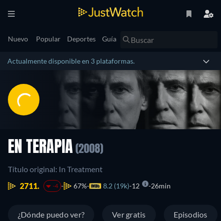
Nuevo
Popular
Deportes
Guía
Actualmente disponible en 3 plataformas.
EN TERAPIA
(2008)
Título original: In Treatment
2711.
67%
8.2 (19k)
12
26min
-4
¿Dónde puedo ver?
Ver gratis
Episodios