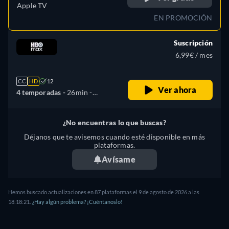
Apple TV
EN PROMOCIÓN
Suscripción
6,99€ / mes
CC
HD
12
Ver ahora
4 temporadas -
26min
-
Español, Checo, Inglés,
Francés, Húngaro, Polaco
¿No encuentras lo que buscas?
Déjanos que te avisemos cuando esté disponible en más
plataformas.
Avísame
Hemos buscado actualizaciones en
87
plataformas el
9 de agosto de 2026
a las
18:18:21
.
¿Hay algún problema? ¡Cuéntanoslo!