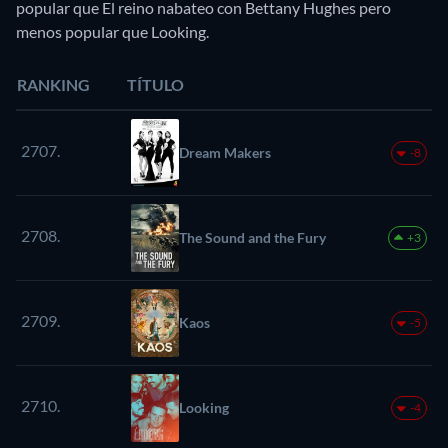
popular que El reino nabateo con Bettany Hughes pero
menos popular que Looking.
RANKING
TÍTULO
2707.
Dream Makers
-8
2708.
The Sound and the Fury
+3
2709.
Kaos
-5
2710.
Looking
-4