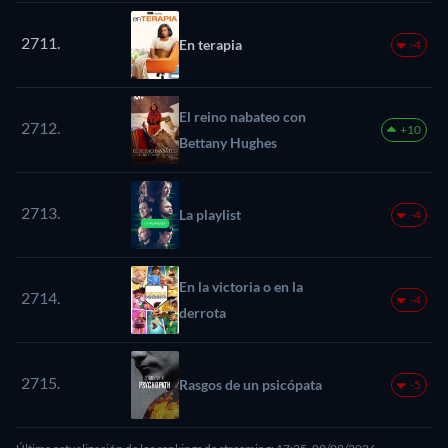
2711.
En terapia
-4
El reino nabateo con
2712.
+10
Bettany Hughes
2713.
La playlist
-4
En la victoria o en la
2714.
-4
derrota
2715.
Rasgos de un psicópata
-5