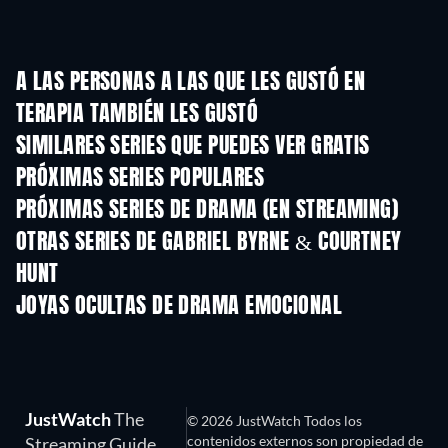
A LAS PERSONAS A LAS QUE LES GUSTÓ EN
TERAPIA TAMBIÉN LES GUSTÓ
TV
TV
SIMILARES SERIES QUE PUEDES VER GRATIS
TV
TV
PRÓXIMAS SERIES POPULARES
TV
TV
PRÓXIMAS SERIES DE DRAMA (EN STREAMING)
Temporada 6
Temporada 2
Tempora
OTRAS SERIES DE GABRIEL BYRNE & COURTNEY
HUNT
TV
TV
JOYAS OCULTAS DE DRAMA EMOCIONAL
JustWatch
The
© 2026 JustWatch Todos los
contenidos externos son propiedad de
Streaming Guide