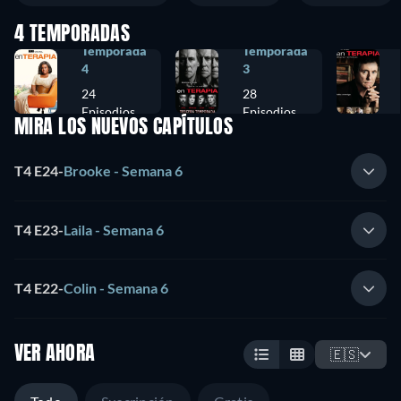
4 TEMPORADAS
Temporada
Temporada
4
3
24
28
Episodios
Episodios
MIRA LOS NUEVOS CAPÍTULOS
T4 E24
-
Brooke - Semana 6
T4 E23
-
Laila - Semana 6
T4 E22
-
Colin - Semana 6
VER AHORA
🇪🇸