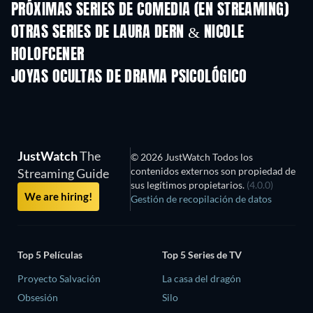
PRÓXIMAS SERIES DE COMEDIA (EN STREAMING)
Temporada 6
Temporada 2
Tempora
OTRAS SERIES DE LAURA DERN & NICOLE
HOLOFCENER
TV
TV
JOYAS OCULTAS DE DRAMA PSICOLÓGICO
JustWatch
The
© 2026 JustWatch Todos los
contenidos externos son propiedad de
Streaming Guide
sus legítimos propietarios.
(4.0.0)
We are hiring!
Gestión de recopilación de datos
Top 5 Películas
Top 5 Series de TV
Proyecto Salvación
La casa del dragón
Obsesión
Silo