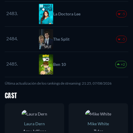
2483.
La Doctora Lee
-5
2484.
The Split
-5
2485.
Ben 10
+2
Última actualización de los rankings de streaming: 21:25, 07/08/2026
CAST
Laura Dern
Mike White
Amy Jellicoe
Tyler