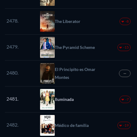
2478.
The Liberator
-8
2479.
The Pyramid Scheme
-15
El Principito es Omar
2480.
—
Montes
2481.
Iluminada
-7
2482.
Médico de familia
-19