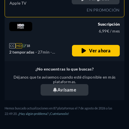
Apple TV
EN PROMOCIÓN
Suscripción
6,99€ / mes
CC
HD
18
Ver ahora
2 temporadas -
27min
-
Español, Checo, Inglés,
Francés, Húngaro, Polaco
¿No encuentras lo que buscas?
Déjanos que te avisemos cuando esté disponible en más
plataformas.
Avísame
Hemos buscado actualizaciones en
87
plataformas el
7 de agosto de 2026
a las
22:49:20
.
¿Hay algún problema? ¡Cuéntanoslo!