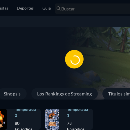
istas
Deportes
Guía
Sinopsis
Los Rankings de Streaming
Títulos sim
Temporada
Temporada
2
1
80
78
Episodios
Episodios