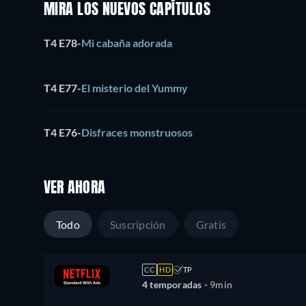
MIRA LOS NUEVOS CAPÍTULOS
T4 E78
-
Mi cabaña adorada
T4 E77
-
El misterio del Yummy
T4 E76
-
Disfraces monstruosos
VER AHORA
Todo
Suscripción
Gratis
CC
HD
TP
4 temporadas -
9min