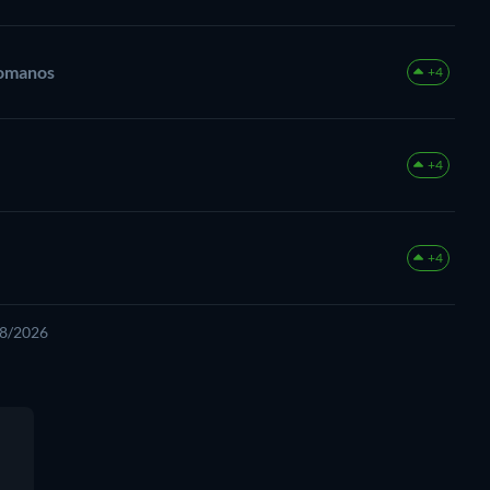
Romanos
+4
+4
+4
08/2026