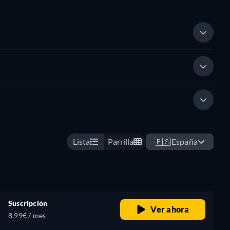
Lista
Parrilla
🇪🇸
España
Suscripción
Ver ahora
8,99€ / mes