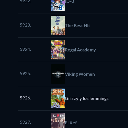
5922.
ID-0
5923.
The Best Hit
5924.
Regal Academy
5925.
Viking Women
5926.
Grizzy y los lemmings
5927.
El Xef