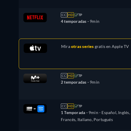
CC
HD
TP
4 temporadas -
9min
Mira
otras series
gratis en
Apple TV
CC
HD
TP
2 temporadas -
9min
CC
HD
TP
1 Temporada -
9min
- Español, Inglés,
Francés, Italiano, Portugués