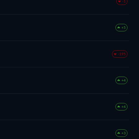
-1
+5
-195
+4
+4
+3