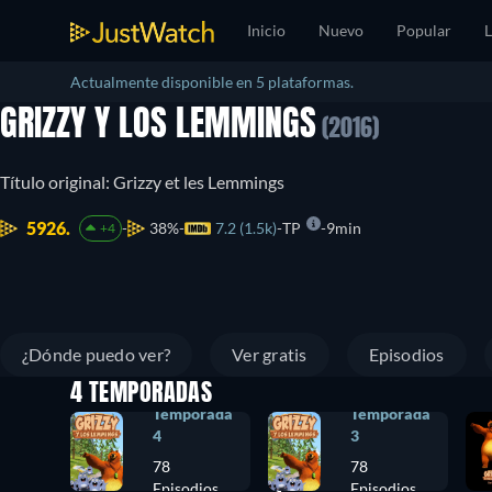
Inicio
Nuevo
Popular
L
Actualmente disponible en 5 plataformas.
GRIZZY Y LOS LEMMINGS
(2016)
Título original: Grizzy et les Lemmings
5926.
38%
7.2 (1.5k)
TP
9min
+4
¿Dónde puedo ver?
Ver gratis
Episodios
4 TEMPORADAS
Temporada
Temporada
4
3
78
78
Episodios
Episodios