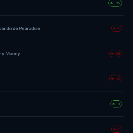
+19
apando de Pearadise
-3
ly y Mandy
-16
-12
+1
-5