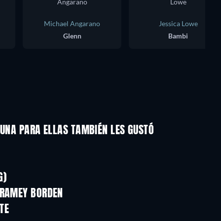
Michael Angarano
Jessica Lowe
Glenn
Bambi
 UNA PARA ELLAS TAMBIÉN LES GUSTÓ
TV
TV
TV
TV
TV
TV
G)
Temporada 3
Temporada 18
 RAMEY BORDEN
TV
TV
TE
TV