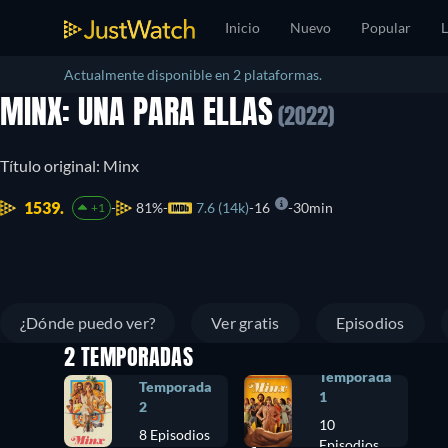
Inicio
Nuevo
Popular
L
Actualmente disponible en 2 plataformas.
MINX: UNA PARA ELLAS
(2022)
Título original: Minx
1539.
81%
7.6 (14k)
16
30min
+1
¿Dónde puedo ver?
Ver gratis
Episodios
2 TEMPORADAS
Temporada
Temporada
1
2
10
8 Episodios
Episodios