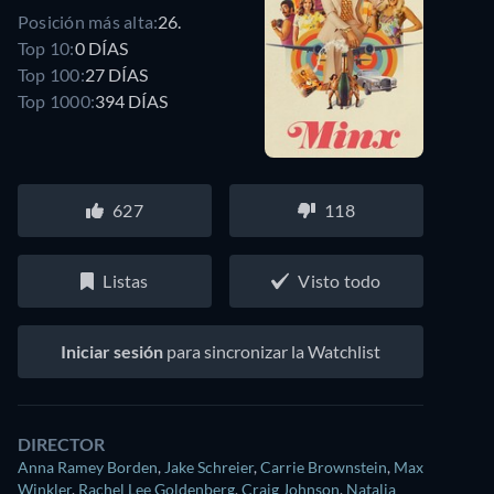
Posición más alta:
26.
Top 10:
0 DÍAS
Top 100:
27 DÍAS
Top 1000:
394 DÍAS
627
118
Listas
Visto todo
Iniciar sesión
para sincronizar la Watchlist
DIRECTOR
Anna Ramey Borden
,
Jake Schreier
,
Carrie Brownstein
,
Max
Winkler
,
Rachel Lee Goldenberg
,
Craig Johnson
,
Natalia