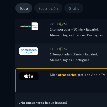
Todo
Suscripción
Gratis
CC
HD
16
2 temporadas -
30min
- Español,
Alemán, Inglés, Francés, Portugués
CC
HD
16
1 Temporada -
30min
- Español,
Alemán, Inglés, Portugués
Mira
otras series
gratis en
Apple TV
¿No encuentras lo que buscas?