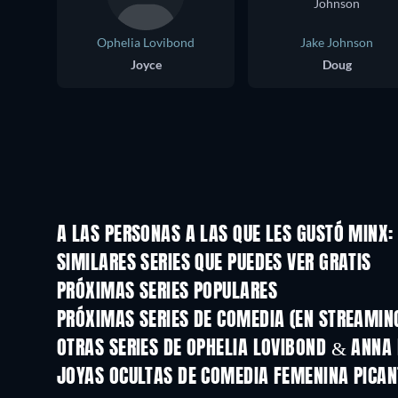
Ophelia Lovibond
Jake Johnson
Joyce
Doug
A LAS PERSONAS A LAS QUE LES GUSTÓ MINX:
TV
TV
SIMILARES SERIES QUE PUEDES VER GRATIS
TV
TV
PRÓXIMAS SERIES POPULARES
TV
TV
PRÓXIMAS SERIES DE COMEDIA (EN STREAMIN
Temporada 6
Temporada 2
OTRAS SERIES DE OPHELIA LOVIBOND & ANNA
TV
TV
JOYAS OCULTAS DE COMEDIA FEMENINA PICAN