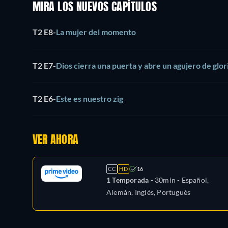
MIRA LOS NUEVOS CAPÍTULOS
T2 E8
-
La mujer del momento
T2 E7
-
Dios cierra una puerta y abre un agujero de glor
T2 E6
-
Este es nuestro zig
VER AHORA
CC
HD
16
1 Temporada -
30min
- Español,
Alemán, Inglés, Portugués