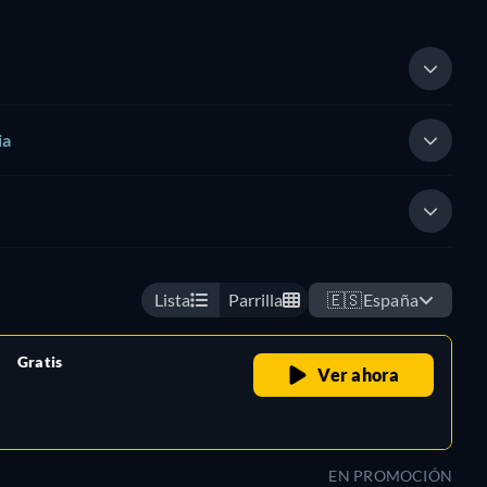
ia
Lista
Parrilla
🇪🇸
España
Gratis
Ver ahora
retail price
EN PROMOCIÓN