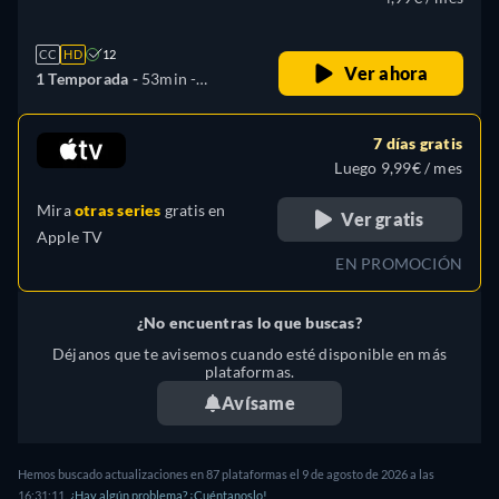
CC
HD
12
Ver ahora
1 Temporada -
53min
-
Español, Catalán, Inglés
7 días gratis
Luego 9,99€ / mes
Mira
otras series
gratis en
Ver gratis
Apple TV
EN PROMOCIÓN
¿No encuentras lo que buscas?
Déjanos que te avisemos cuando esté disponible en más
plataformas.
Avísame
Hemos buscado actualizaciones en
87
plataformas el
9 de agosto de 2026
a las
16:31:11
.
¿Hay algún problema? ¡Cuéntanoslo!