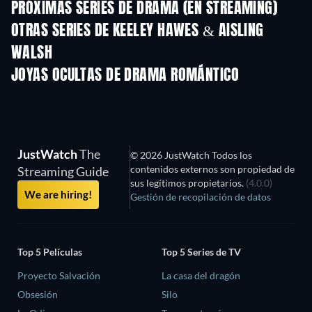
PRÓXIMAS SERIES DE DRAMA (EN STREAMING)
Temporada 6
Temporada 2
Tempora
OTRAS SERIES DE KEELEY HAWES & AISLING
WALSH
TV
TV
JOYAS OCULTAS DE DRAMA ROMÁNTICO
JustWatch
The
© 2026 JustWatch Todos los
contenidos externos son propiedad de
Streaming Guide
sus legítimos propietarios.
(4.0.0)
We are hiring!
Gestión de recopilación de datos
Top 5 Películas
Top 5 Series de TV
Proyecto Salvación
La casa del dragón
Obsesión
Silo