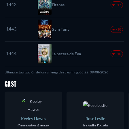
1442.
Titanes
-17
1443.
Gym Tony
-18
1444.
La pecera de Eva
-10
Última actualización de los rankings de streaming: 05:22, 09/08/2026
CAST
Keeley Hawes
Rose Leslie
Cassandra Austen
Isabella Fowle