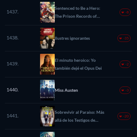
Sentenced to Be a Hero:
1437.
-8
The Prison Records of
Penal Hero Unit 9004
1438.
Ilustres ignorantes
-35
El minuto heroico: Yo
1439.
-2
también dejé el Opus Dei
1440.
Miss Austen
-3
Sobrevivir al Paraíso: Más
1441.
-20
allá de los Testigos de
Jehová