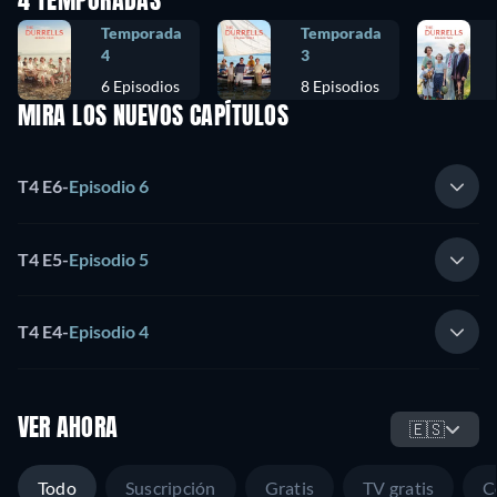
4 TEMPORADAS
Temporada
Temporada
4
3
6 Episodios
8 Episodios
MIRA LOS NUEVOS CAPÍTULOS
T4 E6
-
Episodio 6
T4 E5
-
Episodio 5
T4 E4
-
Episodio 4
VER AHORA
🇪🇸
Todo
Suscripción
Gratis
TV gratis
C