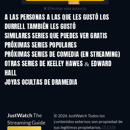
Eliminar este anuncio
A LAS PERSONAS A LAS QUE LES GUSTÓ LOS
DURRELL TAMBIÉN LES GUSTÓ
TV
TV
SIMILARES SERIES QUE PUEDES VER GRATIS
TV
TV
PRÓXIMAS SERIES POPULARES
TV
TV
PRÓXIMAS SERIES DE COMEDIA (EN STREAMING)
Temporada 6
Temporada 2
Tempora
OTRAS SERIES DE KEELEY HAWES & EDWARD
HALL
TV
TV
JOYAS OCULTAS DE DRAMEDIA
TV
JustWatch
The
© 2026 JustWatch Todos los
contenidos externos son propiedad de
Streaming Guide
sus legítimos propietarios.
(3.13.0)