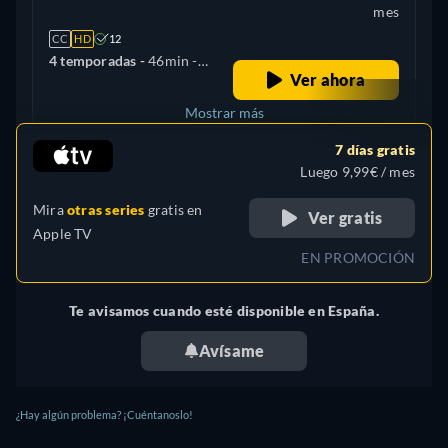
mes
CC
HD
12
4 temporadas -
46min
-
Ver ahora
Inglés
Mostrar más
7 días gratis
+ 1
Reino Unido
Luego 9,99€ / mes
Mira
otras series
gratis en
Ver gratis
Apple TV
EN PROMOCIÓN
Te avisamos cuando esté disponible en España.
Avísame
¿Hay algún problema? ¡Cuéntanoslo!