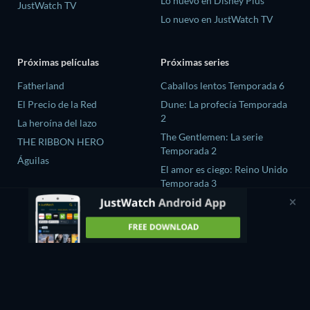
Lo nuevo en Disney Plus
JustWatch TV
Lo nuevo en JustWatch TV
Próximas películas
Próximas series
Fatherland
Caballos lentos Temporada 6
El Precio de la Red
Dune: La profecía Temporada
2
La heroína del lazo
The Gentlemen: La serie
THE RIBBON HERO
Temporada 2
Águilas
El amor es ciego: Reino Unido
Temporada 3
Chaebol X Detective
Temporada 2