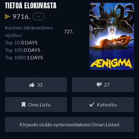
TIETOA ELOKUVASTA
9716.
—
Korkein tähänastinen
727.
sijoitus:
Top 10:
0 DAYS
Top 100:
0 DAYS
Top 1000:
1 DAYS
33
27
Oma Lista
Katsottu
Kirjaudu sisään synkronoidaksesi Oman Listasi