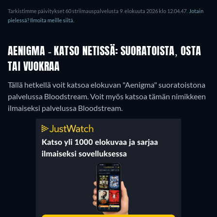
Tarkistimme päivitykset 60 striimauspalvelusta 9. elokuuta 2026 klo 12.04.47.
Jotain
pielessä? Ilmoita meille siitä.
AENIGMA - KATSO NETISSÄ: SUORATOISTA, OSTA
TAI VUOKRAA
Tällä hetkellä voit katsoa elokuvan "Aenigma" suoratoistona
palvelussa Bloodstream.
Voit myös katsoa tämän nimikkeen
ilmaiseksi palvelussa Bloodstream.