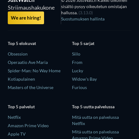
© 2026 JustWatch Kaikki ulkoinen
sisältö pysyy oikeutetun omistajan
Striimaushakukone
hallussa.
(3.13.0)
We are hiring!
Suostumuksen hallinta
Top 5 elokuvat
Top 5 sarjat
Obsession
Siilo
Operaatio Ave Maria
From
Spider-Man: No Way Home
Lucky
Kotiapulainen
Widow's Bay
Masters of the Universe
Furious
Top 5 palvelut
Top 5 uutta palvelussa
Netflix
Mitä uutta on palvelussa
Netflix
Amazon Prime Video
Mitä uutta on palvelussa
Apple TV
Amazon Prime Video