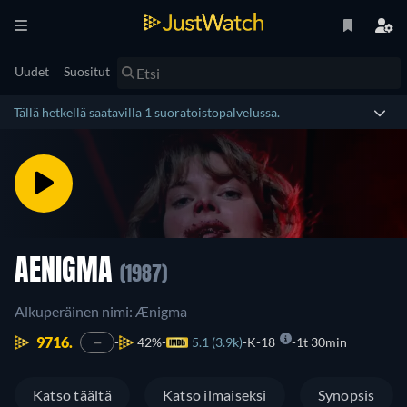
Uudet
Suositut
Tällä hetkellä saatavilla 1 suoratoistopalvelussa.
AENIGMA
(1987)
Alkuperäinen nimi: Ænigma
9716.
42%
5.1 (3.9k)
K-18
1t 30min
—
Katso täältä
Katso ilmaiseksi
Synopsis