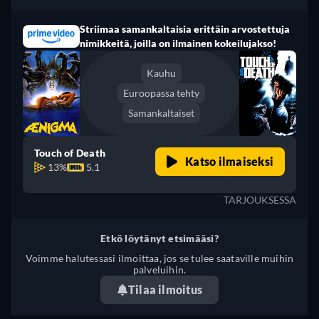
Striimaa samankaltaisia erittäin arvostettuja
nimikkeitä, joilla on ilmainen kokeilujakso!
Kauhu
Euroopassa tehty
Samankaltaiset
Touch of Death
Katso ilmaiseksi
13%
5.1
TARJOUKSESSA
Etkö löytänyt etsimääsi?
Voimme halutessasi ilmoittaa, jos se tulee saataville muihin
palveluihin.
Tilaa ilmoitus