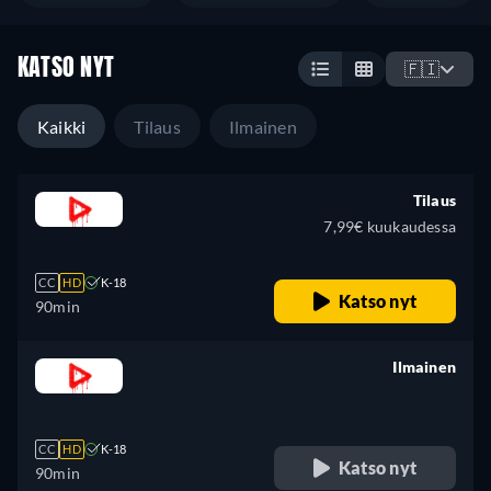
KATSO NYT
🇫🇮
Kaikki
Tilaus
Ilmainen
Tilaus
7,99€ kuukaudessa
CC
HD
K-18
Katso nyt
90min
Ilmainen
retail price
CC
HD
K-18
Katso nyt
90min