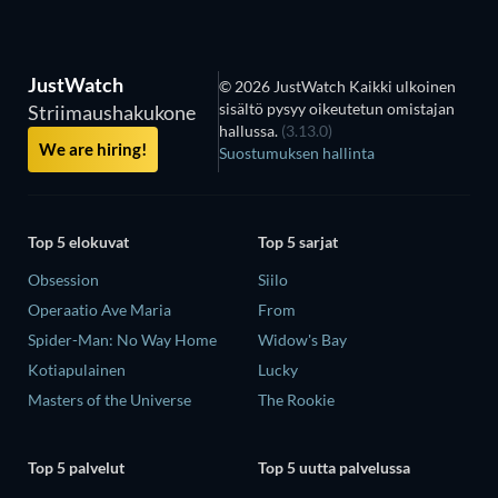
JustWatch
© 2026 JustWatch Kaikki ulkoinen
sisältö pysyy oikeutetun omistajan
Striimaushakukone
hallussa.
(3.13.0)
We are hiring!
Suostumuksen hallinta
Top 5 elokuvat
Top 5 sarjat
Obsession
Siilo
Operaatio Ave Maria
From
Spider-Man: No Way Home
Widow's Bay
Kotiapulainen
Lucky
Masters of the Universe
The Rookie
Top 5 palvelut
Top 5 uutta palvelussa