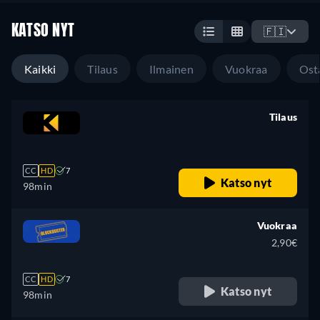
KATSO NYT
🇫🇮
Kaikki
Tilaus
Ilmainen
Vuokraa
Ost
Tilaus
retail price
CC
HD
7
Katso nyt
98min
Vuokraa
2,90€
CC
HD
7
Katso nyt
98min