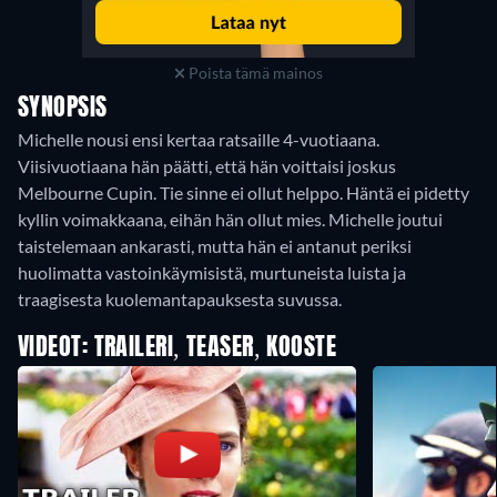
Poista tämä mainos
SYNOPSIS
Michelle nousi ensi kertaa ratsaille 4-vuotiaana.
Viisivuotiaana hän päätti, että hän voittaisi joskus
Melbourne Cupin. Tie sinne ei ollut helppo. Häntä ei pidetty
kyllin voimakkaana, eihän hän ollut mies. Michelle joutui
taistelemaan ankarasti, mutta hän ei antanut periksi
huolimatta vastoinkäymisistä, murtuneista luista ja
traagisesta kuolemantapauksesta suvussa.
VIDEOT: TRAILERI, TEASER, KOOSTE