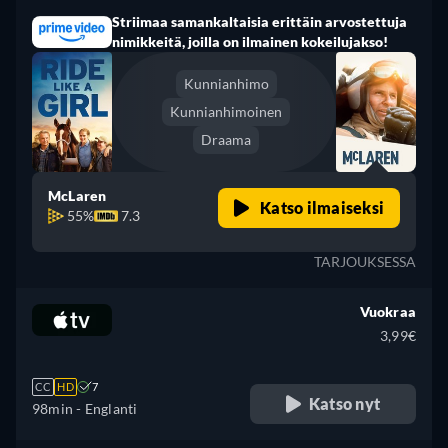
Striimaa samankaltaisia erittäin arvostettuja
nimikkeitä, joilla on ilmainen kokeilujakso!
Kunnianhimo
Kunnianhimoinen
Draama
McLaren
Katso ilmaiseksi
55%
7.3
TARJOUKSESSA
Vuokraa
3,99€
CC
HD
7
Katso nyt
98min
- Englanti