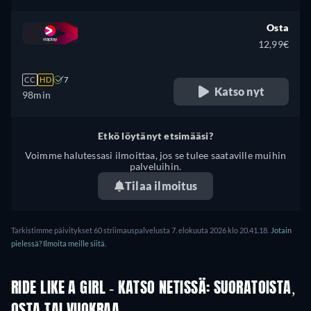
Osta
12,99€
CC
HD
7
Katso nyt
98min
Etkö löytänyt etsimääsi?
Voimme halutessasi ilmoittaa, jos se tulee saataville muihin
palveluihin.
Tilaa ilmoitus
Tarkistimme päivitykset 60 striimauspalvelusta 7. elokuuta 2026 klo 20.41.18.
Jotain
pielessä? Ilmoita meille siitä.
RIDE LIKE A GIRL - KATSO NETISSÄ: SUORATOISTA,