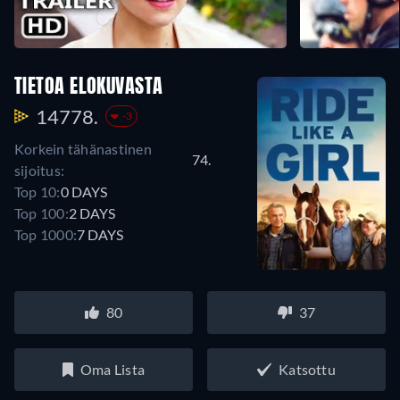
TIETOA ELOKUVASTA
14778.
-3
Korkein tähänastinen
74.
sijoitus:
Top 10:
0 DAYS
Top 100:
2 DAYS
Top 1000:
7 DAYS
80
37
Oma Lista
Katsottu