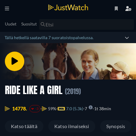
Uudet
Suositut
Tällä hetkellä saatavilla 7 suoratoistopalvelussa.
RIDE LIKE A GIRL
(2019)
14778.
59%
7.0 (5.3k)
7
1t 38min
-3
Katso täältä
Katso ilmaiseksi
Synopsis