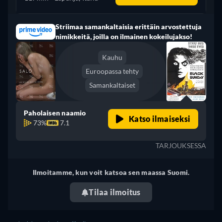
Striimaa samankaltaisia erittäin arvostettuja
nimikkeitä, joilla on ilmainen kokeilujakso!
Kauhu
Euroopassa tehty
Samankaltaiset
Paholaisen naamio
Katso ilmaiseksi
73%
7.1
TARJOUKSESSA
Ilmoitamme, kun voit katsoa sen maassa Suomi.
Tilaa ilmoitus