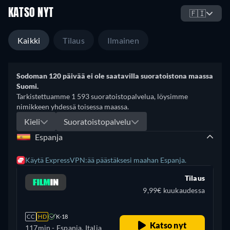
KATSO NYT
🇫🇮
Kaikki
Tilaus
Ilmainen
Sodoman 120 päivää ei ole saatavilla suoratoistona maassa
Suomi.
Tarkistettuamme 1 593 suoratoistopalvelua, löysimme
nimikkeen yhdessä toisessa maassa.
Kieli
Suoratoistopalvelu
Espanja
Käytä ExpressVPN:ää päästäksesi maahan Espanja.
Tilaus
9,99€ kuukaudessa
CC
HD
K-18
Katso nyt
117min
- Espanja, Italia