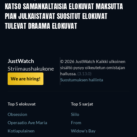
KATSO SAMANKALTAISIA ELOKUVAT MAKSUTTA
PIAN JULKAISTAVAT SUOSITUT ELOKUVAT
TULEVAT DRAAMA ELOKUVAT
JustWatch
© 2026 JustWatch Kaikki ulkoinen
sisältö pysyy oikeutetun omistajan
Striimaushakukone
hallussa.
(3.13.0)
We are hiring!
Suostumuksen hallinta
Top 5 elokuvat
Top 5 sarjat
Obsession
Siilo
Operaatio Ave Maria
From
Kotiapulainen
Widow's Bay