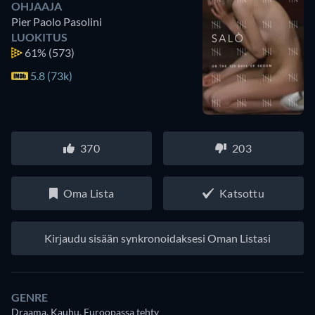
OHJAAJA
Pier Paolo Pasolini
LUOKITUS
61%
(573)
5.8 (73k)
370
203
Oma Lista
Katsottu
Kirjaudu sisään synkronoidaksesi Oman Listasi
GENRE
Draama, Kauhu, Euroopassa tehty