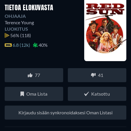
TIETOA ELOKUVASTA
OHJAAJA
Terence Young
LUOKITUS
56%
(118)
6.8 (12k)
40%
77
41
Oma Lista
Katsottu
Kirjaudu sisään synkronoidaksesi Oman Listasi