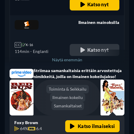
Katso nyt
Ilmainen mainoksilla
retail price
CC
K-16
Katso nyt
114min
- Englanti
Näytä enemmän
Striimaa samankaltaisia erittäin arvostettuja
Brasilia
nimikkeitä, joilla on ilmainen kokeilujakso!
Toiminta & Seikkailu
Ilmainen kokeilu
Samankaltaiset
Foxy Brown
Katso ilmaiseksi
64%
6.4