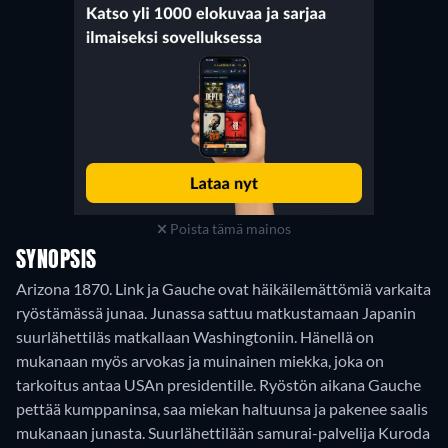
Poista tämä mainos
SYNOPSIS
Arizona 1870. Link ja Gauche ovat häikäilemättömiä varkaita
ryöstämässä junaa. Junassa sattuu matkustamaan Japanin
suurlähettiläs matkallaan Washingtoniin. Hänellä on
mukanaan myös arvokas ja muinainen miekka, joka on
tarkoitus antaa USAn presidentille. Ryöstön aikana Gauche
pettää kumppaninsa, saa miekan haltuunsa ja pakenee saalis
mukanaan junasta. Suurlähettilään samurai-palvelija Kuroda