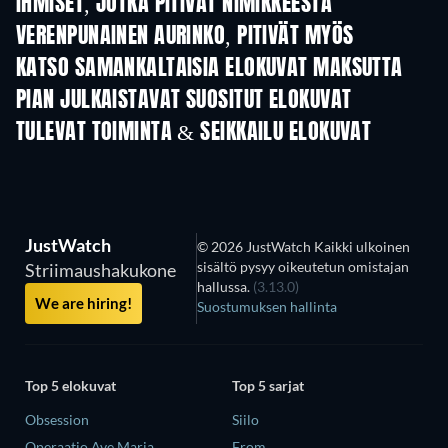
IHMISET, JOTKA PITIVÄT NIMIKKEESTÄ
VERENPUNAINEN AURINKO, PITIVÄT MYÖS
KATSO SAMANKALTAISIA ELOKUVAT MAKSUTTA
PIAN JULKAISTAVAT SUOSITUT ELOKUVAT
TULEVAT TOIMINTA & SEIKKAILU ELOKUVAT
JustWatch
© 2026 JustWatch Kaikki ulkoinen
sisältö pysyy oikeutetun omistajan
Striimaushakukone
hallussa.
(3.13.0)
We are hiring!
Suostumuksen hallinta
Top 5 elokuvat
Top 5 sarjat
Obsession
Siilo
Operaatio Ave Maria
From