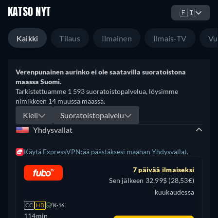
KATSO NYT
🇫🇮
Kaikki
Tilaus
Ilmainen
Ilmais-TV
Vu
Verenpunainen aurinko ei ole saatavilla suoratoistona
maassa Suomi.
Tarkistettuamme 1 593 suoratoistopalvelua, löysimme
nimikkeen 14 muussa maassa.
Kieli
Suoratoistopalvelu
Yhdysvallat
Käytä ExpressVPN:ää päästäksesi maahan Yhdysvallat.
7 päivää ilmaiseksi
Sen jälkeen 32,99$ (28,53€)
kuukaudessa
CC
HD
K-16
114min