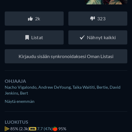
2k
323
Listat
Nähnyt kaikki
Kirjaudu sisään synkronoidaksesi Oman Listasi
OHJAAJA
Nacho Vigalondo
,
Andrew DeYoung
,
Taika Waititi
,
Bertie
,
David
Jenkins
,
Bert
Näytä enemmän
LUOKITUS
85%
(2.3k)
7.7 (47k)
95%