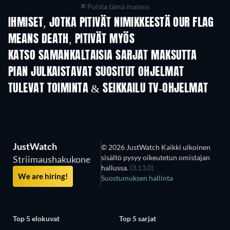
Poista tämä mainos
IHMISET, JOTKA PITIVÄT NIMIKKEESTÄ OUR FLAG
MEANS DEATH, PITIVÄT MYÖS
TV
TV
KATSO SAMANKALTAISIA SARJAT MAKSUTTA
TV
TV
PIAN JULKAISTAVAT SUOSITUT OHJELMAT
TV
TV
TULEVAT TOIMINTA & SEIKKAILU TV-OHJELMAT
Kausi 2
Kausi 1
Kau
JustWatch
© 2026 JustWatch Kaikki ulkoinen
sisältö pysyy oikeutetun omistajan
Striimaushakukone
hallussa.
(3.13.0)
We are hiring!
Suostumuksen hallinta
Top 5 elokuvat
Top 5 sarjat