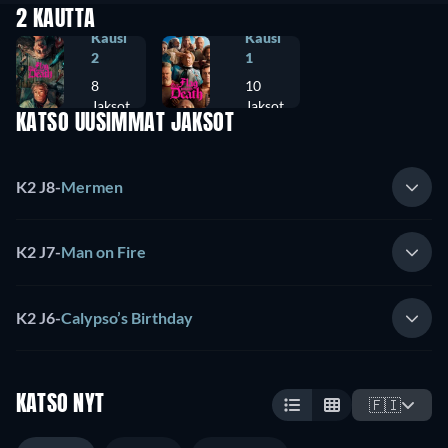
2 KAUTTA
Kausi
Kausi
2
1
8
10
Jaksot
Jaksot
KATSO UUSIMMAT JAKSOT
K2 J8
-
Mermen
K2 J7
-
Man on Fire
K2 J6
-
Calypso’s Birthday
KATSO NYT
🇫🇮