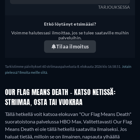
TARJOUKSESSA
Etkö löytänyt etsimääsi?
Voimme halutessasi ilmoittaa, jos se tulee saataville muihin
palveluihin.
Tilaa ilmoitus
Tarkistimme päivitykset 60 striimauspalvelusta 8. elokuuta 2026 klo 16.58.51.
Jotain
pielessä? Ilmoita meille siitä.
OUR FLAG MEANS DEATH - KATSO NETISSÄ:
STRIIMAA, OSTA TAI VUOKRAA
Tällä hetkellä voit katsoa elokuvan "Our Flag Means Death"
suoratoistona palvelussa HBO Max.
Valitettavasti Our Flag
Means Death ei ole tällä hetkellä saatavilla ilmaiseksi. Jos
haluat tietää, milloin se on ilmainen, napsauta ylhäällä