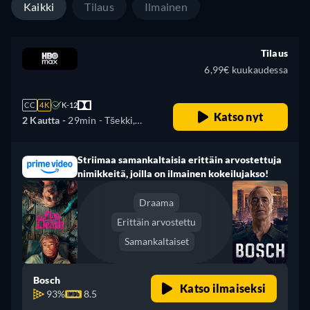
Kaikki
Tilaus
Ilmainen
Tilaus
6,99€ kuukaudessa
CC
4K
K-12
Katso nyt
2 Kautta -
29min
- Tšekki,
Saksa, Englanti, Espanja,
Ranska, Unkari, Puola
Striimaa samankaltaisia erittäin arvostettuja
nimikkeitä, joilla on ilmainen kokeilujakso!
Draama
Erittäin arvostettu
Samankaltaiset
Bosch
Katso ilmaiseksi
93%
8.5