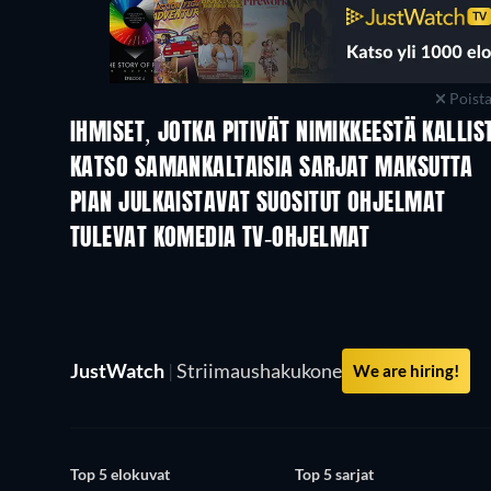
Poist
IHMISET, JOTKA PITIVÄT NIMIKKEESTÄ KALLIS
TV
TV
KATSO SAMANKALTAISIA SARJAT MAKSUTTA
PIAN JULKAISTAVAT SUOSITUT OHJELMAT
TV
TV
TULEVAT KOMEDIA TV-OHJELMAT
Kausi 6
Kausi 2
JustWatch
|
Striimaushakukone
We are hiring!
Top 5 elokuvat
Top 5 sarjat