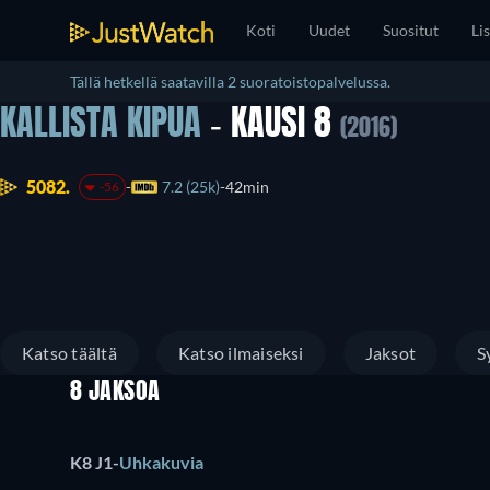
Koti
Uudet
Suositut
Lis
Tällä hetkellä saatavilla 2 suoratoistopalvelussa.
KALLISTA KIPUA
- KAUSI 8
(2016)
5082.
7.2 (25k)
42min
-56
Katso täältä
Katso ilmaiseksi
Jaksot
S
8 JAKSOA
K8 J1
-
Uhkakuvia