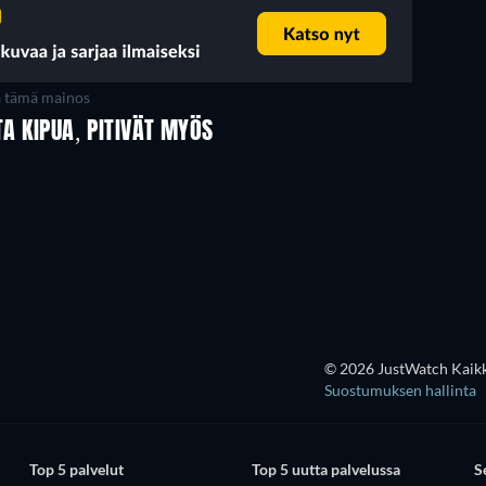
a tämä mainos
TA KIPUA, PITIVÄT MYÖS
TV
TV
TV
TV
Kausi 3
Kausi 2
© 2026 JustWatch Kaikki
Suostumuksen hallinta
Top 5 palvelut
Top 5 uutta palvelussa
S