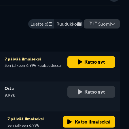
Luettelo
Ruudukko
🇫🇮
Suomi
7 päivää ilmaiseksi
Katso nyt
Sen jälkeen 6,99€ kuukaudessa
i
Osta
Katso nyt
9,99€
7 päivää ilmaiseksi
Katso ilmaiseksi
Sen jälkeen 6,99€