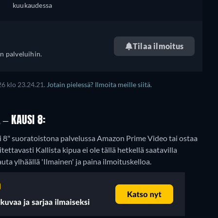
kuukaudessa
Tilaa ilmoitus
n palveluihin.
26 klo 23.24.21.
Jotain pielessä? Ilmoita meille siitä.
 – KAUSI 8:
usi 8" suoratoistona palvelussa Amazon Prime Video tai ostaa
itettavasti Kallista kipua ei ole tällä hetkellä saatavilla
auta ylhäällä 'Ilmainen' ja paina ilmoituskelloa.