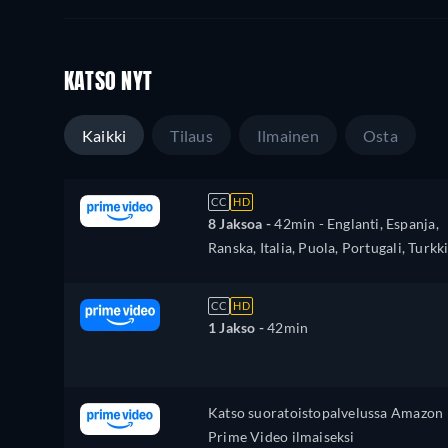
KATSO NYT
Kaikki
Tilaus
Ilmainen
Osta
CC
HD
8 Jaksoa -
42min
- Englanti, Espanja,
Ranska, Italia, Puola, Portugali, Turkk
CC
HD
1 Jakso -
42min
Katso suoratoistopalvelussa Amazon
Prime Video ilmaiseksi