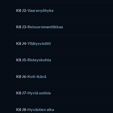
K8 J2
-
Vaaravyöhyke
K8 J3
-
Reissuromantiikkaa
K8 J4
-
Yllätysvisiitti
K8 J5
-
Risteyskohta
K8 J6
-
Koti-ikävä
K8 J7
-
Hyviä uutisia
K8 J8
-
Hyvästien aika