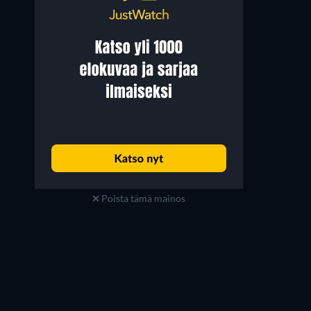
Poista tämä mainos
Brooke D'Orsay
Ben Shenkman
Paige Collins
Jeremiah Sacani