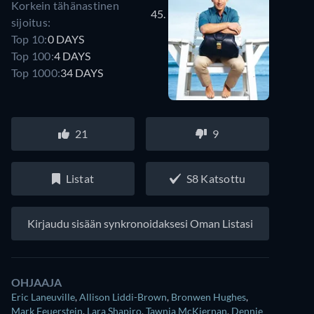
Korkein tähänastinen
45.
sijoitus:
Top 10:
0 DAYS
Top 100:
4 DAYS
Top 1000:
34 DAYS
21
9
Listat
S8 Katsottu
Kirjaudu sisään synkronoidaksesi Oman Listasi
OHJAAJA
Eric Laneuville
,
Allison Liddi-Brown
,
Bronwen Hughes
,
Mark Feuerstein
,
Lara Shapiro
,
Tawnia McKiernan
,
Dennie