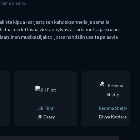
a tämä mainos
llista kipua -sarjasta sen kahdeksannella ja samalla
hlistaa merkittävää virstanpylvästä, sadannetta jaksoaan.
aatuinen musikaalijakso, jossa nähdään useita palaavia
Jill Flint
Reshma Shetty
Jill Casey
Divya Katdare