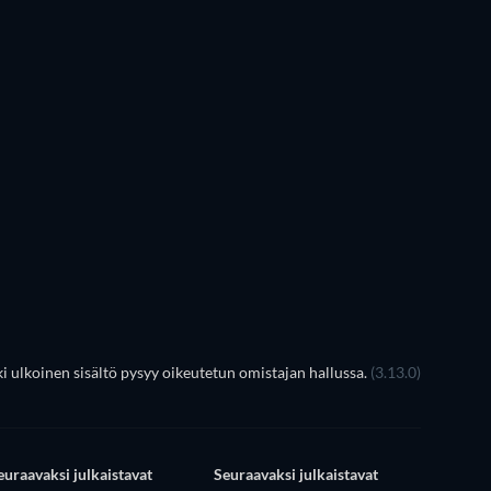
TV
TV
TV
TV
TV
TV
Kausi 3
Kausi 1
 ulkoinen sisältö pysyy oikeutetun omistajan hallussa.
(3.13.0)
euraavaksi julkaistavat
Seuraavaksi julkaistavat