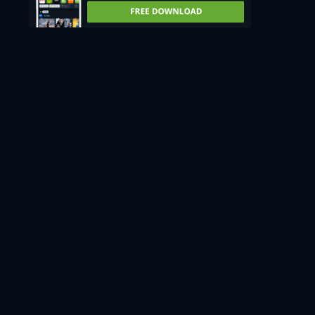
Regarder
86min
Location
1,49€
CC
HD
12
Regarder
86min
Location
1,99€
CC
12
Regarder
86min
- Anglais
Achat
2,49€