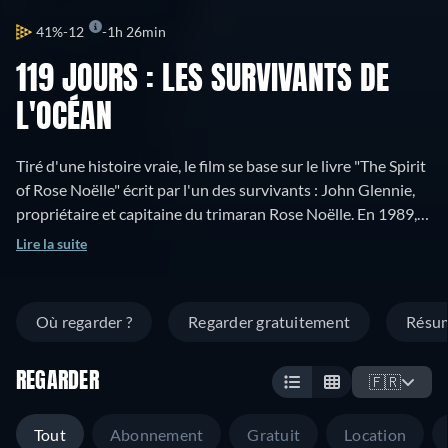
41%
12
1h 26min
119 JOURS : LES SURVIVANTS DE
L'OCÉAN
Tiré d'une histoire vraie, le film se base sur le livre "The Spirit
of Rose Noëlle" écrit par l'un des survivants : John Glennie,
propriétaire et capitaine du trimaran Rose Noëlle. En 1989,
son voilier appareille de Picton en Nouvelle-Zélande à
Lire la suite
destination des Tonga avec 4 hommes à bord. Au cours d'une
tempête, le voilier est retourné par une terrible vague et
l'équipage se retrouve confiné dans une étroite cabine, seul
Où regarder ?
Regarder gratuitement
Résu
espace n'étant pas innondé. Il s'ensuit alors, 119 jours de
lutte et d'angoisse pour survivre au beau milieu de l'océan
REGARDER
Pacifique.
🇫🇷
Tout
Abonnement
Gratuit
Location