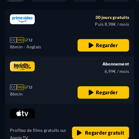
30 jours gratuits
Puis 8,98€ / mois
CC
HD
12
Regarder
86min
- Anglais
Abonnement
6,99€ / mois
CC
HD
12
Regarder
86min
retail price
Profitez de films gratuits sur
Regarder gratuit
Apple TV