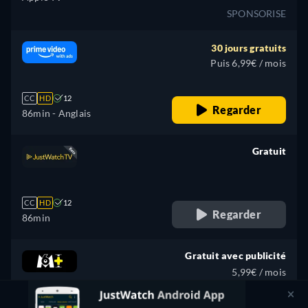
SPONSORISE
30 jours gratuits
Puis 6,99€ / mois
CC
HD
12
Regarder
86min
- Anglais
Gratuit
retail price
CC
HD
12
Regarder
86min
Gratuit avec publicité
5,99€ / mois
CC
HD
12