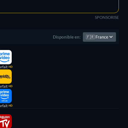
SPONSORISE
🇫🇷
France
Disponible en:
rfait
HD
rfait
HD
rfait
HD