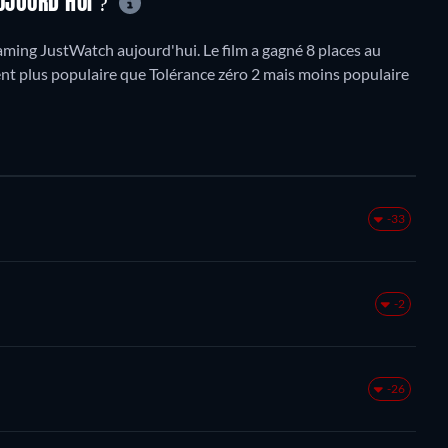
AUJOURD'HUI ?
ming JustWatch aujourd'hui. Le film a gagné 8 places au
ment plus populaire que Tolérance zéro 2 mais moins populaire
-33
-2
-26