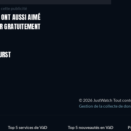
cette publicité
 ONT AUSSI AIMÉ
ER GRATUITEMENT
URST
Série
© 2026 JustWatch Tout conten
Gestion de la collecte de do
Top 5 services de VàD
Top 5 nouveautés en VàD
P