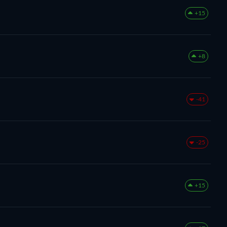
+15
+8
-41
-25
+15