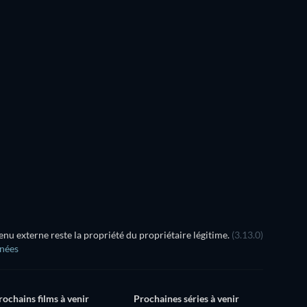
u externe reste la propriété du propriétaire légitime.
(3.13.0)
nnées
rochains films à venir
Prochaines séries à venir