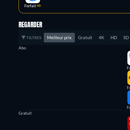
Forfait
HD
REGARDER
Meilleur prix
Gratuit
4K
HD
SD
FILTRES
Abo
Fo
Fo
Fo
Gratuit