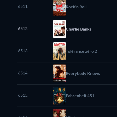
6511.
Rock'n Roll
6512.
Charlie Banks
6513.
Tolérance zéro 2
6514.
Everybody Knows
6515.
Fahrenheit 451