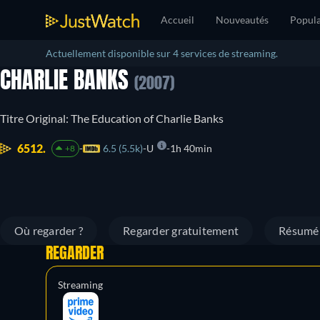
Accueil
Nouveautés
Popula
Actuellement disponible sur 4 services de streaming.
CHARLIE BANKS
(2007)
Titre Original: The Education of Charlie Banks
6512.
6.5 (5.5k)
U
1h 40min
+8
Où regarder ?
Regarder gratuitement
Résumé
REGARDER
Streaming