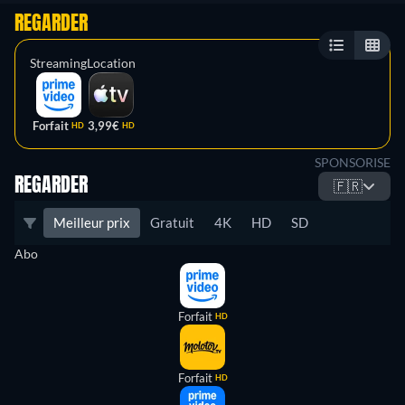
REGARDER
Streaming
Location
Forfait
3,99€
HD
HD
SPONSORISE
REGARDER
🇫🇷
Meilleur prix
Gratuit
4K
HD
SD
Abo
Forfait
HD
Forfait
HD