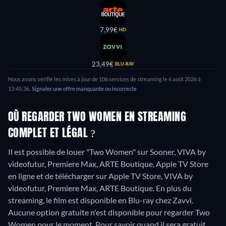
7,99€
HD
23,49€
BLU-RAY
Nous avons vérifié les mises à jour de 106 services de streaming le 6 août 2026 à
13:45:36.
Signaler une offre manquante ou incorrecte
OÙ REGARDER TWO WOMEN EN STREAMING
COMPLET ET LÉGAL ?
Il est possible de louer "Two Women" sur Sooner, VIVA by
videofutur, Premiere Max, ARTE Boutique, Apple TV Store
en ligne et de télécharger sur Apple TV Store, VIVA by
videofutur, Premiere Max, ARTE Boutique.
En plus du
streaming, le film est disponible en Blu-ray chez Zavvi.
Aucune option gratuite n'est disponible pour regarder Two
Women pour le moment. Pour savoir quand il sera gratuit,