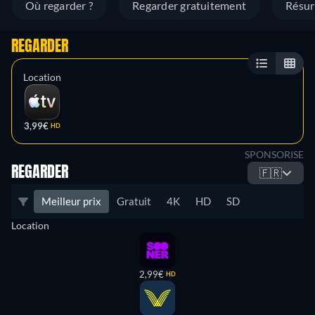
Où regarder ?
Regarder gratuitement
Résu
REGARDER
Location
3,99€
HD
SPONSORISE
REGARDER
🇫🇷
Meilleur prix
Gratuit
4K
HD
SD
Location
2,99€
HD